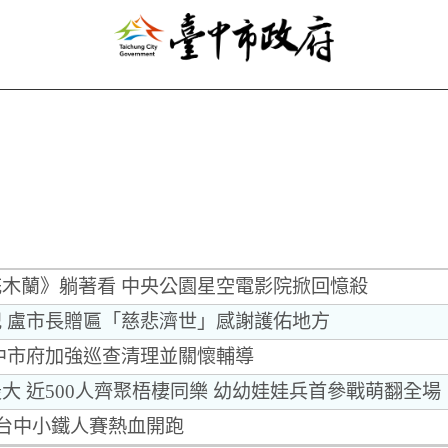
木蘭》躺著看 中央公園星空電影院掀回憶殺
 盧市長贈匾「慈悲濟世」感謝護佑地方
中市府加強巡查清理並關懷輔導
大 近500人齊聚梧棲同樂 幼幼娃娃兵首參戰萌翻全場
！台中小鐵人賽熱血開跑