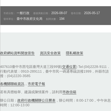
一般行政
2026-08-07
2026-05-17
市府分類：
最後異動日期：
發布日期：
臺中市政府文化局
194
發布單位：
點閱次數：
政府網站資料開放宣告
資訊安全政策
隱私權政策
407610臺中市西屯區臺灣大道三段99號(
交通位置
) Tel:(04)2228-9111．
行動代表號：0910-289111，臺中市民一碼通專線請撥1999，外縣市請
撥：(04)2220-3585
各機關聯絡資訊
，
市府電子報
若有具體檢舉、建議或陳情案件，請利用
市政信箱
辦公日期：
政府行政機關辦公日曆表
，辦公時間：8:00-17:00，中午休息
時間：12:00-13:00