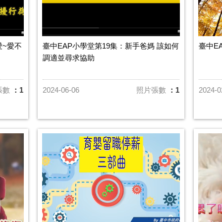
愛~愛不
臺中EAP小學堂第19集：新手爸媽 該如何
臺中E
調適並尋求協助
張數
：1
2024-06-06
照片張數
：1
2024-0