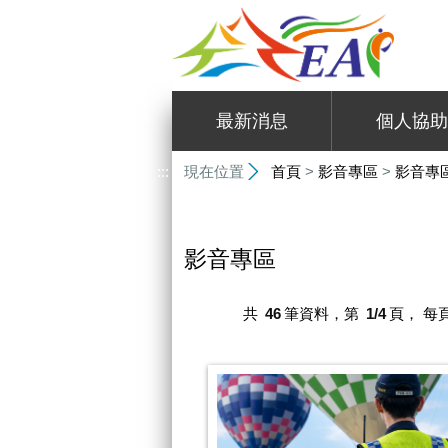
:::
最新消息
個人協助
:::
現在位置
首頁
>
影音專區
>
影音專
影音專區
共
46
筆資料，第
1/4
頁，
每