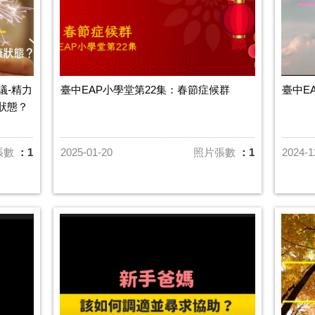
議-精力
臺中EAP小學堂第22集：春節症候群
臺中E
狀態？
張數
：1
2025-01-20
照片張數
：1
2024-1