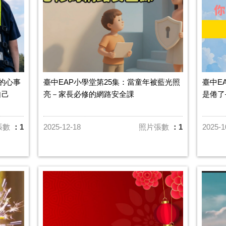
後的心事
臺中EAP小學堂第25集：當童年被藍光照
臺中E
自己
亮－家長必修的網路安全課
是倦了
張數
：1
2025-12-18
照片張數
：1
2025-1