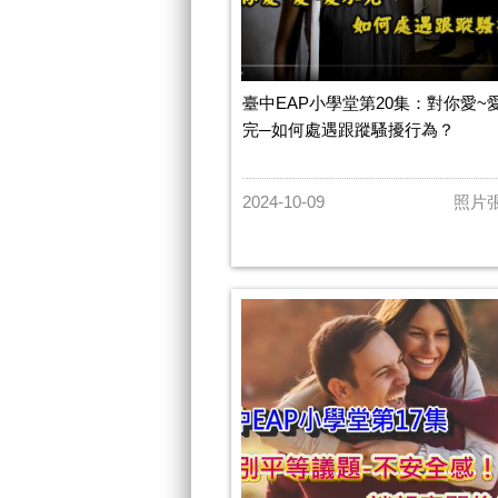
臺中EAP小學堂第20集：對你愛~
完─如何處遇跟蹤騷擾行為？
2024-10-09
照片