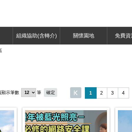
組織協助(含轉介)
關懷園地
免費資
區
頁顯示筆數
筆
1
2
3
4