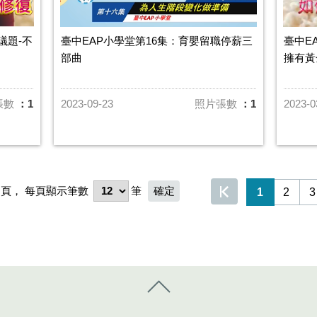
議題-不
臺中EAP小學堂第16集：育嬰留職停薪三
臺中E
部曲
擁有黃
張數
：1
2023-09-23
照片張數
：1
2023-0
頁，
每頁顯示筆數
筆
1
2
3
控制按鈕