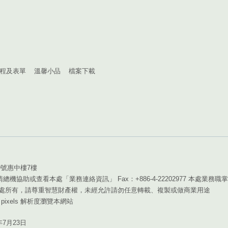
程及表單
溫馨小品
檔案下載
9號惠中樓7樓
，請總機協助或查看本處「業務連絡資訊」 Fax：+886-4-22202977 本處業務職掌
處所有，請尊重智慧財產權，未經允許請勿任意轉載、複製或做商業用途
68 pixels 解析度瀏覽本網站
年7月23日