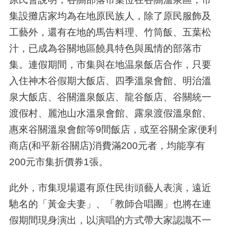
集設攤店家均為在地原民族人，除了原民服飾及
工藝外，還有在地的馬告料理、竹筒飯、五葉松
汁，已成為谷關地區饒具特色與風情的部落市
集。連假期間，市集與在地温泉飯店合作，只要
入住神木谷假期大飯店、四季溫泉會館、明治溫
泉大飯店、谷關溫泉飯店、龍谷飯店、谷關統一
渡假村、麗池山水溫泉會館、露泉渡假溫泉館、
惠來谷關溫泉會館等
9
間飯店，或至谷關全家便利
商店
(
和平新谷關店
)
消費滿
200
元者，均能享有
200
元市集折價券
1
張。
此外，市集現場還有原住民街頭藝人表演，遠近
馳名的「黃金夫妻」、「教師合唱團」也將在連
假期間現身演出，以演唱的方式帶大家認識不一