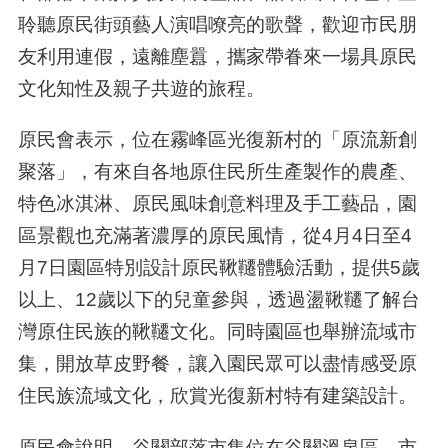
聆聽原民街頭藝人演唱嘹亮的歌聲，歡迎市民朋
友利用連假，遠離塵囂，攜家帶眷來一場具原民
文化知性及親子共遊的旅程。
原民會表示，位在霧峰區光復新村的「原流新創
聚落」，有來自各地原住民所生產製作的農產、
特色冰淇淋、原民風味創意料理及手工藝品，園
區景觀也充滿著濃厚的原民風情，從
4
月
4
日至
4
月
7
日園區特別設計原民鞦韆體驗活動，提供
5
歲
以上、
12
歲以下的兒童參與，透過盪鞦韆了解台
灣原住民族的鞦韆文化。同時園區也舉辦流域市
集，開放草皮野餐，讓入園民眾可以盡情感受原
住民族流域文化，欣賞光復新村特有建築設計。
原民會說明，谷關部落市集位在谷關溫泉區，市