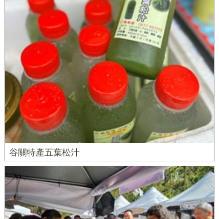
谷關特產五葉松汁