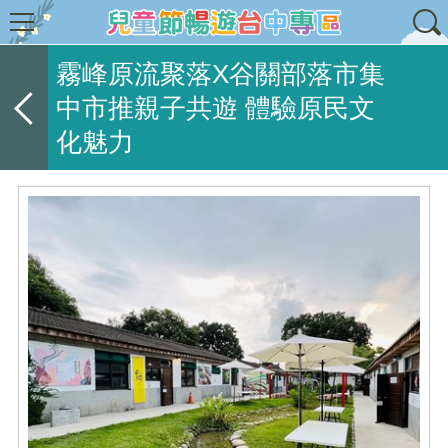
霧峰原流聚落X谷關部落市集
中市推親子共遊 體驗原民文
化魅力