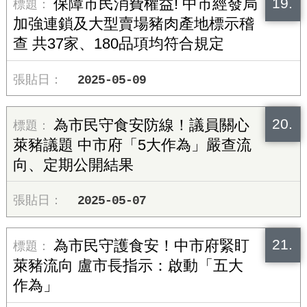
19.
保障市民消費權益! 中市經發局
加強連鎖及大型賣場豬肉產地標示稽
查 共37家、180品項均符合規定
2025-05-09
20.
為市民守食安防線！議員關心
萊豬議題 中市府「5大作為」嚴查流
向、定期公開結果
2025-05-07
21.
為市民守護食安！中市府緊盯
萊豬流向 盧市長指示：啟動「五大
作為」