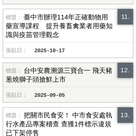
11.
臺中市辦理114年正確動物用
藥宣導課程 提升養畜禽業者用藥知
識與疫苗管理觀念
2025-10-17
12.
台中安農溯源​三寶合一 飛天豬
葱燒獅子頭搶鮮上市
2025-09-05
13.
把關市民食安！ 中市食安處執
行水產品專案稽查 查獲1件標示違規
已下架停售