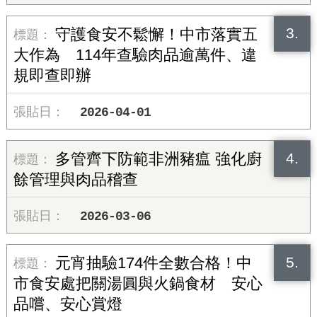
3.
守護食安不鬆懈！中市落實五
大作為 114年查驗肉品逾萬件、違
規即查即辦
2026-04-01
4.
多管齊下防範非洲豬瘟 強化廚
餘管理與肉品稽查
2026-03-06
5.
元宵抽驗174件全數合格！中
市食安處把關湯圓與火鍋食材 安心
品嚐、安心賞燈