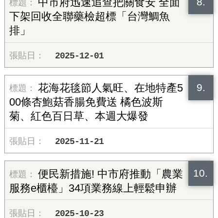
8.
中市府迅速追查把關食安 全面
下架回收全聯藥檢超標「台灣鯛魚
排」
2025-12-01
9.
花海花毯節人氣旺、在地特產5
00條杏鮑菇香腸免費送 橘色波斯
菊、紅色百日草、本週大爆發
2025-11-21
10.
便民新措施! 中市府推動「農業
服務e櫃檯」34項業務線上輕鬆申辦
2025-10-23