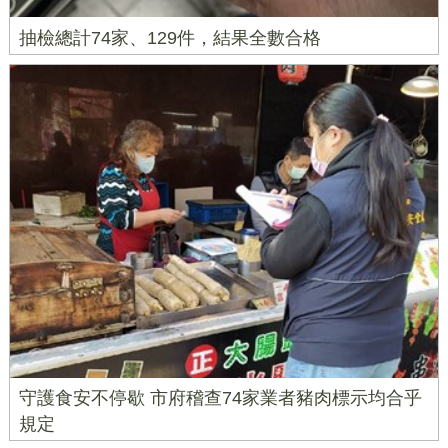
抽檢總計74家、129件，結果全數合格
守護食安不停歇 市府稽查74家業者豬肉標示均合乎
規定