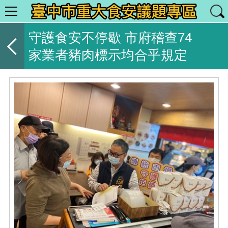
守護食安不停歇 市府稽查74
家業者豬肉標示均合乎規定