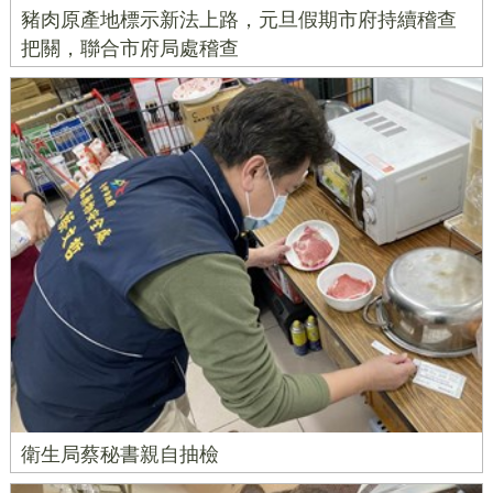
豬肉原產地標示新法上路，元旦假期市府持續稽查
把關，聯合市府局處稽查
衛生局蔡秘書親自抽檢