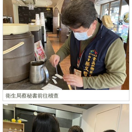
衛生局蔡秘書前往稽查