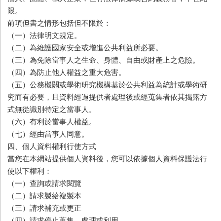
限。
前項但書之情形包括但不限於：
（一）法律明文規定。
（二）
為維護國家安全或增進公共利益所必要。
（三）
為免除當事人之生命、身體、自由或財產上之危險。
（四）
為防止他人權益之重大危害。
（五）
公務機關或學術研究機構基於公共利益為統計或學術研
究而有必要，且資料經過提供者處理後或經蒐集者依其揭露方
式無從識別特定之當事人。
（六）
有利於當事人權益。
（七）
經由當事人同意。
四、個人資料權利行使方式
當您在本網站提供個人資料後，您可以依據個人資料保護法行
使以下權利：
（一）
查詢或請求閱覽
（二）
請求製給複製本
（三）
請求補充或更正
（四）
請求停止蒐集、處理或利用