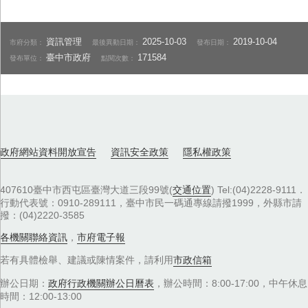
資訊管理
2025-10-03
2019-10-04
市府分類：
最後異動日期：
發布日期：
臺中市政府
171584
發布單位：
點閱次數：
政府網站資料開放宣告
資訊安全政策
隱私權政策
407610臺中市西屯區臺灣大道三段99號(
交通位置
) Tel:(04)2228-9111．
行動代表號：0910-289111，臺中市民一碼通專線請撥1999，外縣市請
撥：(04)2220-3585
各機關聯絡資訊
，
市府電子報
若有具體檢舉、建議或陳情案件，請利用
市政信箱
辦公日期：
政府行政機關辦公日曆表
，辦公時間：8:00-17:00，中午休息
時間：12:00-13:00