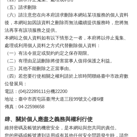
（五）
請求刪除
（六）
請注意您在向本府請求刪除本網站某項服務的個人資料
後，
本網站
如因該資料之刪除而無法繼續提供服務時，您將無
法再享有該項服務之提供。
本網站之個人資料如有以下情形之一者，本府將以停止蒐集、
處理或利用個人資料之方式代替刪除個人資料：
（一）
有法令規定或契約約定之保存期限。
（二）
有理由足認刪除將侵害當事人值得保護之利益。
（三）
其他不能刪除之正當事由。
（四）
若您要行使相關之權利請於上班時間聯絡臺中市政府數
位發展局：
電話：(04)22289111分機22200
地址：臺中市西屯區臺灣大道三段99號文心樓6樓
傳真：04-22598658
肆、關於個人應盡之義務與權利行使
維持密碼及帳號的機密安全，是本網站與您共同的責任。
您的密碼或帳號遭到盜用或有其他任何安全問題發生時，請您