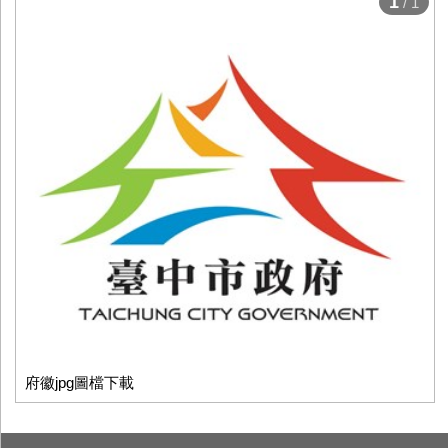
1
/ 1
府徽jpg圖檔下載