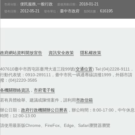
便民服務,一般行政
2018-01-21
市府分類：
最後異動日期：
2012-05-21
臺中市政府
616195
發布日期：
發布單位：
點閱次數：
政府網站資料開放宣告
資訊安全政策
隱私權政策
407610臺中市西屯區臺灣大道三段99號(
交通位置
) Tel:(04)2228-9111．
行動代表號：0910-289111，臺中市民一碼通專線請撥1999，外縣市請
撥：(04)2220-3585
各機關聯絡資訊
，
市府電子報
若有具體檢舉、建議或陳情案件，請利用
市政信箱
辦公日期：
政府行政機關辦公日曆表
，辦公時間：8:00-17:00，中午休息
時間：12:00-13:00
請使用最新版Chrome、FireFox、Edge、Safari瀏覽器瀏覽