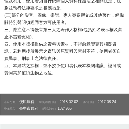
理及利用，使用者須自行依照個人資料保護法之相關規定，規
劃並執行法律要求之相應措施。
(三)部分的影音、圖像、樂譜、專人專案撰文或其他著作，經機
關特別聲明須經同意方可使用者。
三、應注意不得侵害第三人之著作人格權(包括姓名表示權及禁
止不當變更權)。
四、使用本授權提供之資料與素材，不得惡意變更其相關資
訊，若利用後所展示之資訊與原資料與素材不符，使用者須自
負民事、刑事上之法律責任。
五、本網站之授權，並不授予使用者代表本機關建議、認可或
贊同其加值衍生物之地位。
便民服務
2018-02-02
2017-08-24
市府分類：
最後異動日期：
發布日期：
臺中市政府
1824965
發布單位：
點閱次數：