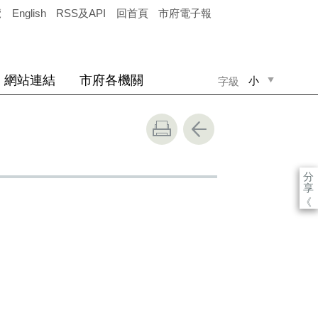
覽
English
RSS及API
回首頁
市府電子報
網站連結
市府各機關
小
字級
中
大
分
享
《