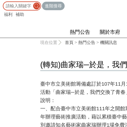
:::
進階搜尋
福利
補助
熱門公告
關於市府
:::
現在位置
首頁
>
熱門公告
>
機關訊息
(轉知)曲家瑞─於是，我
臺中市立美術館籌備處訂於107年11月
活動「曲家瑞─於是，我們交換了青春
說明：
一、配合臺中市立美術館111年之開
年辦理藝術推廣活動，藉以累積臺中藝
別邀請知名藝術家曲家瑞辦理1場免費