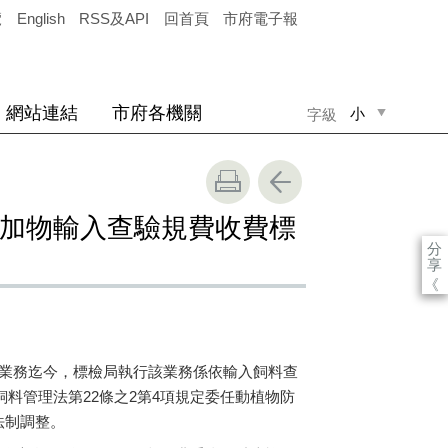
覽
English
RSS及API
回首頁
市府電子報
網站連結
市府各機關
小
字級
中
大
添加物輸入查驗規費收費標
分
享
《
驗業務迄今，標檢局執行該業務係依輸入飼料查
飼料管理法第22條之2第4項規定委任動植物防
法制調整。