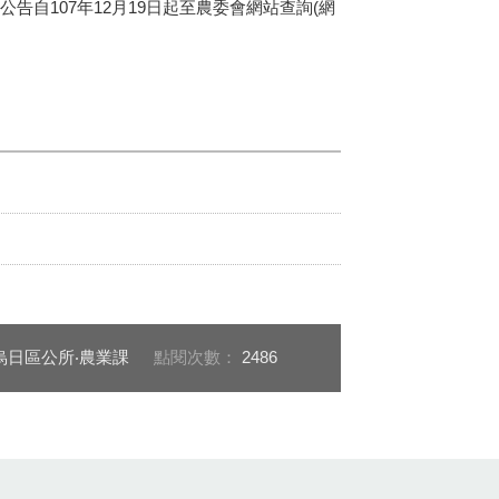
告自107年12月19日起至農委會網站查詢(網
烏日區公所‧農業課
點閱次數：
2486