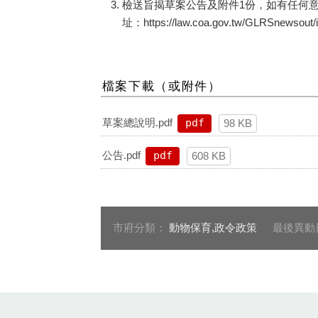
檢送旨揭草案公告及附件1份，如有任何意見
址：https://law.coa.gov.tw/GLRSnewsout
檔案下載（或附件）
草案總說明.pdf
pdf
98 KB
公告.pdf
pdf
608 KB
市府分類：
動物保育,政令政策
最後異動
:::