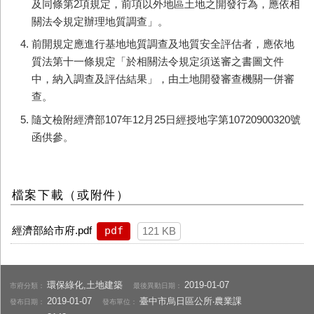
及同條第2項規定，前項以外地區土地之開發行為，應依相
關法令規定辦理地質調查」。
前開規定應進行基地地質調查及地質安全評估者，應依地
質法第十一條規定「於相關法令規定須送審之書圖文件
中，納入調查及評估結果」，由土地開發審查機關一併審
查。
隨文檢附經濟部107年12月25日經授地字第10720900320號
函供參。
檔案下載（或附件）
經濟部給市府.pdf
pdf
121 KB
環保綠化,土地建築
2019-01-07
市府分類：
最後異動日期：
2019-01-07
臺中市烏日區公所‧農業課
發布日期：
發布單位：