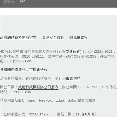
3142
點閱次數：
政府網站資料開放宣告
資訊安全政策
隱私權政策
407610臺中市西屯區臺灣大道三段99號(
交通位置
) Tel:(04)2228-9111．
行動代表號：0910-289111，臺中市民一碼通專線請撥1999，外縣市請
撥：(04)2220-3585
各機關聯絡資訊
，
市府電子報
若有具體檢舉、建議或陳情案件，請利用
市政信箱
辦公日期：
政府行政機關辦公日曆表
，辦公時間：8:00-17:00，中午休息
時間：12:00-13:00
請使用最新版Chrome、FireFox、Edge、Safari瀏覽器瀏覽
全網瀏覽人次
929081476
更新日期
115年8月3日