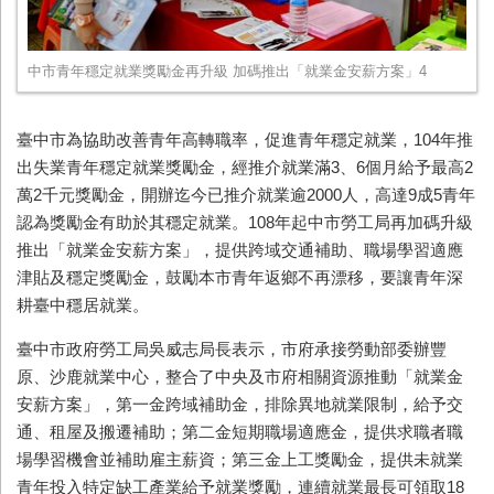
中市青年穩定就業獎勵金再升級 加碼推出「就業金安薪方案」4
臺中市為協助改善青年高轉職率，促進青年穩定就業，
104
年推
出失業青年穩定就業獎勵金，經推介就業滿
3
、
6
個月給予最高
2
萬
2
千元獎勵金，開辦迄今已推介就業逾
2000
人，高達
9
成
5
青年
認為獎勵金有助於其穩定就業。
108
年起中市勞工局再加碼升級
推出「就業金安薪方案」，提供跨域交通補助、職場學習適應
津貼及穩定獎勵金，鼓勵本市青年返鄉不再漂移，要讓青年深
耕臺中穩居就業。
臺中市政府勞工局吳威志局長表示，市府承接勞動部委辦豐
原、沙鹿就業中心，整合了中央及市府相關資源推動「就業金
安薪方案」，第一金跨域補助金，排除異地就業限制，給予交
通、租屋及搬遷補助；第二金短期職場適應金，提供求職者職
場學習機會並補助雇主薪資；第三金上工獎勵金，提供未就業
青年投入特定缺工產業給予就業獎勵，連續就業最長可領取
18