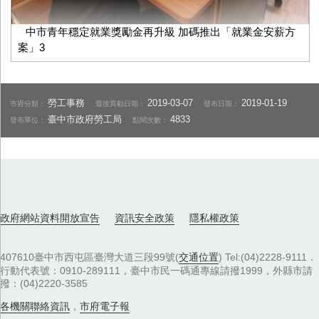
中市青年穩定就業獎勵金再升級 加碼推出「就業金安薪方
案」3
勞工事務
2019-03-07
2019-01-19
市府分類：
最後異動日期：
發布日期：
臺中市政府勞工局
4833
發布單位：
點閱次數：
政府網站資料開放宣告
資訊安全政策
隱私權政策
407610臺中市西屯區臺灣大道三段99號(
交通位置
) Tel:(04)2228-9111．
行動代表號：0910-289111，臺中市民一碼通專線請撥1999，外縣市請
撥：(04)2220-3585
各機關聯絡資訊
，
市府電子報