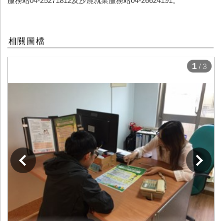
服務站
04-25271812
及沙鹿就業服務站
04-26624191
。
相關圖檔
1
/ 3
下一張