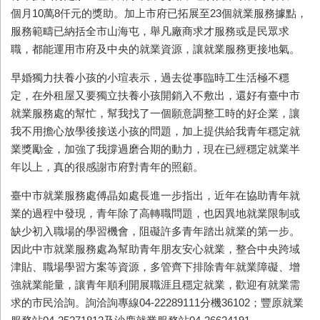
個月
10
萬
8
仟元的獎助。加上市府已拓展至
23
個就業服務據點，
服務範疇已納括全市山海屯，舉凡廠商求才服務或是民眾求
職，都能運用市府及中央的就業資源，讓就業服務更接地氣。
早婚獨力扶養小孩的小瑄表示，過去從事臨時工生活極不穩
定，在外租屋又要獨立扶養小孩開銷入不敷出，還好有臺中市
就業服務處的幫忙，幫我找了一個願意調整工時的好企業，讓
我不用擔心放學後接送小孩的問題，加上提供給我青年穩定就
業獎勵金，加強了我撐過磨合期的動力，現在已經穩定就業半
年以上，真的很感謝市府對青年的照顧。
臺中市就業服務處傅晶如處長進一步指出，近年在協助青年就
業的過程中發現，青年除了高轉職問題，也因異地就業限制或
缺少初入職場的學習機會，阻礙許多青年踏出就業的第一步。
因此中市就業服務處為幫助青年朋友安心就業，整合中央跨域
津貼、職場學習方案等資源，多管齊下排除青年就業障礙、增
強就業能量，讓青年順利開展職涯且穩定就業，歡迎有就業需
求的市民洽詢。詢洽詢專線
04-22289111
分機
36102
；豐原就業