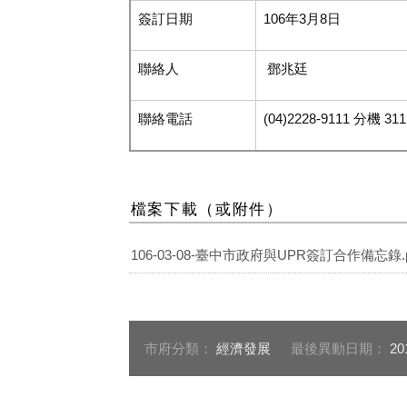
簽訂日期
106年
3
月
8
日
聯絡人
鄧兆廷
聯絡電話
(04)2228-9111 分機
311
檔案下載（或附件）
106-03-08-臺中市政府與UPR簽訂合作備忘錄.p
市府分類：
經濟發展
最後異動日期：
20