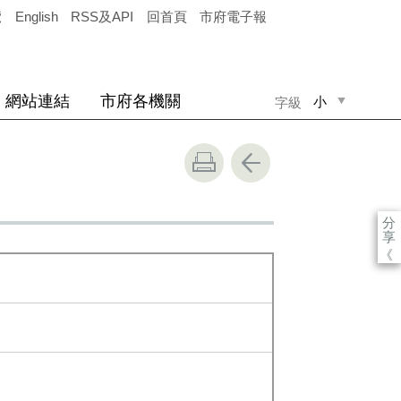
覽
English
RSS及API
回首頁
市府電子報
網站連結
市府各機關
小
字級
中
大
分
享
《