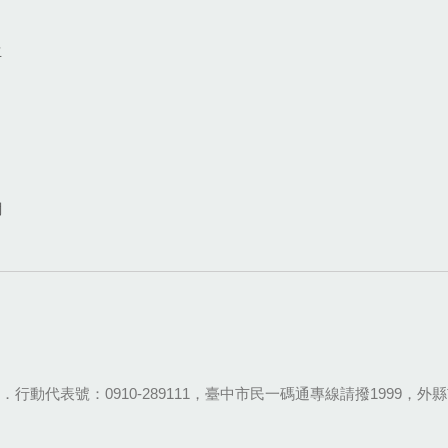
生
網
28-9111．行動代表號：0910-289111，臺中市民一碼通專線請撥1999，外縣市