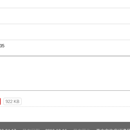
35
922 KB