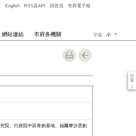
覽
English
RSS及API
回首頁
市府電子報
網站連結
市府各機關
小
字級
中
大
分
享
《
研究院、行政院中區青創基地、福爾摩沙雲創