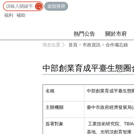
:::
進階搜尋
福利
補助
熱門公告
關於市府
:::
現在位置
首頁
>
市政資訊
>
合作備忘錄
中部創業育成平臺生態圈
名稱
中部創業育成平臺生態
主辦機關
臺中市政府經濟發展局
(
簽署對象
工業技術研究院、TB
基地、光明頂創育智庫