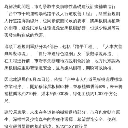
為解決此問題，市府爭取中央前瞻性基礎建設計畫補助進行
「台中市干城運輸場站路平及人行道改善工程」，除重新規劃
人行道路廊動線外，也同步依照民眾的要求，將黑板樹換植新
的樹種，避免民眾居住環境免受黑板樹影響，也減少颱風等災
害發生時造成的危害。
這項工程規劃重點分為4部份，包括「路平工程」、「人本友善
無障礙環境」、「自行車道綠色路網」及「景觀環境再造」，
在工程進行前，市府事先辦理地方說明會討論，地方民眾認為
黑板樹嚴重影響環境安全，且為嫌惡樹種，期盼可以換植。
因此建設局自6月20日起，依據「台中市人行道黑板樹處理標準
作業程序」，開始移除黑板樹62株，並移植楓香等8株，未來將
補植喬木約210株、灌木約9,000株，綠化面積約1,000平方公
尺。
建設局表示，未來在各道路的樹種選植部分，市府也會朝向原
生、深根性及少病蟲害的樹種作選擇，希望營造安全、便利、
擁有優質景觀的都市環境。(6/23*13)*建設局