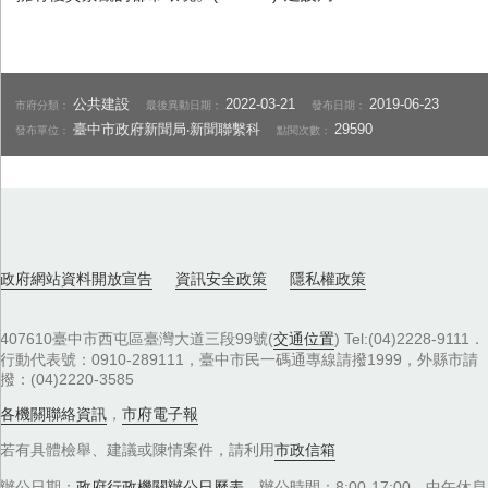
公共建設
2022-03-21
2019-06-23
市府分類：
最後異動日期：
發布日期：
臺中市政府新聞局‧新聞聯繫科
29590
發布單位：
點閱次數：
政府網站資料開放宣告
資訊安全政策
隱私權政策
407610臺中市西屯區臺灣大道三段99號(
交通位置
) Tel:(04)2228-9111．
行動代表號：0910-289111，臺中市民一碼通專線請撥1999，外縣市請
撥：(04)2220-3585
各機關聯絡資訊
，
市府電子報
若有具體檢舉、建議或陳情案件，請利用
市政信箱
辦公日期：
政府行政機關辦公日曆表
，辦公時間：8:00-17:00，中午休息