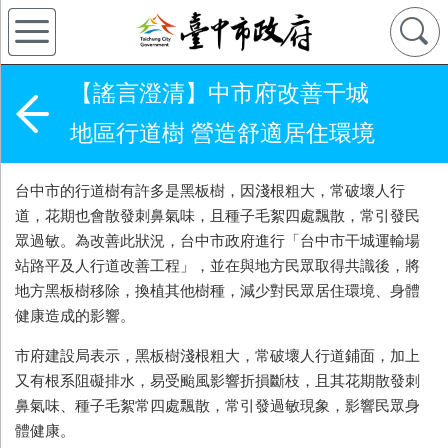
【謠言澄清】中市府改善干城
地區行道樹 營造舒適居住環境
台中市的行道樹有許多是黑板樹，因淺根粗大，常破壞人行
道，花期也會散發刺鼻氣味，且種子毛絮四處飄散，常引發民
眾過敏。為改善此狀況，台中市政府進行「台中市干城運輸場
站路平及人行道改善工程」，並在與地方民眾取得共識後，將
地方黑板樹移除，換植其他樹種，減少對民眾居住環境、身體
健康造成的影響。
市府建設局表示，黑板樹淺根粗大，常破壞人行道鋪面，加上
又有根系阻礙排水，易受颱風影響折損斷枝，且其花期散發刺
鼻氣味、種子毛絮常四處飄散，常引發過敏現象，影響民眾身
體健康。