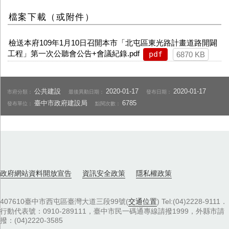
檔案下載（或附件）
檢送本府109年1月10日召開本市「北屯區東光路計畫道路開闢
工程」第一次公聽會公告+會議紀錄.pdf
pdf
6870 KB
公共建設
2020-01-17
2020-01-17
市府分類：
最後異動日期：
發布日期：
臺中市政府建設局
6785
發布單位：
點閱次數：
政府網站資料開放宣告
資訊安全政策
隱私權政策
407610臺中市西屯區臺灣大道三段99號(
交通位置
) Tel:(04)2228-9111．
行動代表號：0910-289111，臺中市民一碼通專線請撥1999，外縣市請
撥：(04)2220-3585