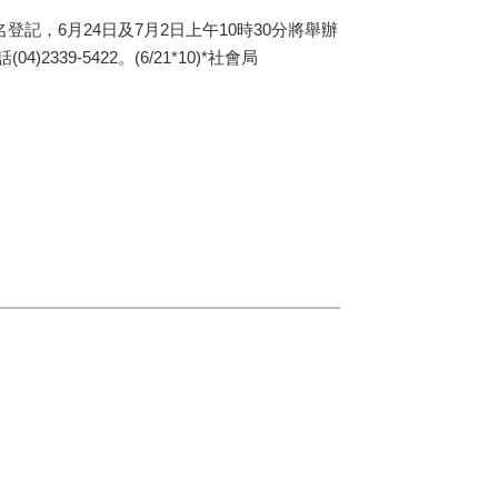
名登記，
6
月
24
日及
7
月
2
日上午
10
時
30
分將舉辦
話
(04)2339-5422
。(6/21*10)*
社會局