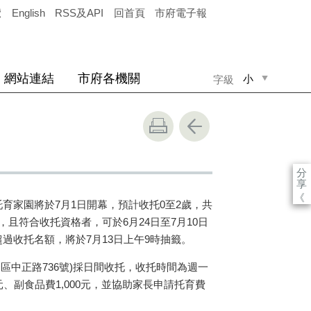
覽
English
RSS及API
回首頁
市府電子報
網站連結
市府各機關
小
字級
中
大
分
享
《
托育家園將於
7
月
1
日開幕，預計收托
0
至
2
歲，共
，且符合收托資格者，可於
6
月
24
日至
7
月
10
日
超過收托名額，將於
7
月
13
日上午
9
時抽籤。
峰區中正路
736
號
)
採日間收托，收托時間為週一
元、副食品費
1,000
元，並協助家長申請托育費