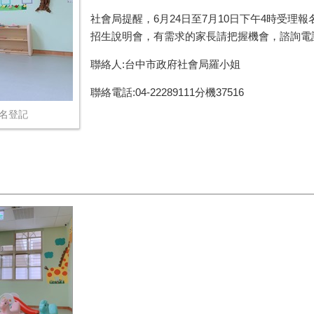
社會局提醒，
6
月
24
日至
7
月
10
日下午
4
時受理報
招生說明會，有需求的家長請把握機會，諮詢電
聯絡人:台中市政府社會局羅小姐
聯絡電話:04-22289111分機37516
報名登記