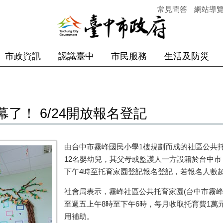
常見問答
網站導
市政資訊
認識臺中
市民服務
生活及防災
了！ 6/24開放報名登記
由台中市霧峰國民小學
1
樓規劃而成的社區公共
12
名嬰幼兒，其父母或監護人一方設籍於台中市
下午
4
時至托育家園登記報名登記，若報名人數
社會局表示，霧峰社區公共托育家園
(
台中市霧
至週五上午
8
時至下午
6
時，每月收取托育費
1
萬
用補助。