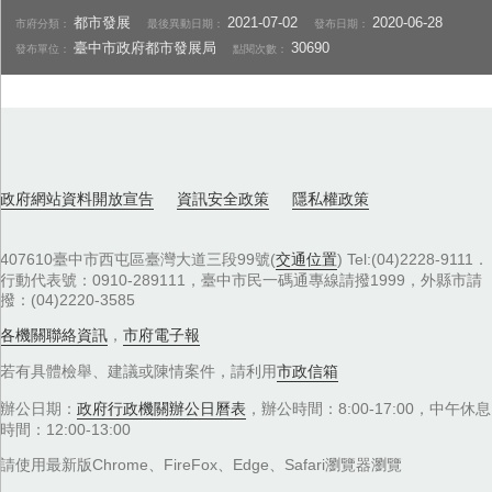
都市發展
2021-07-02
2020-06-28
市府分類：
最後異動日期：
發布日期：
臺中市政府都市發展局
30690
發布單位：
點閱次數：
政府網站資料開放宣告
資訊安全政策
隱私權政策
407610臺中市西屯區臺灣大道三段99號(
交通位置
) Tel:(04)2228-9111．
行動代表號：0910-289111，臺中市民一碼通專線請撥1999，外縣市請
撥：(04)2220-3585
各機關聯絡資訊
，
市府電子報
若有具體檢舉、建議或陳情案件，請利用
市政信箱
辦公日期：
政府行政機關辦公日曆表
，辦公時間：8:00-17:00，中午休息
時間：12:00-13:00
請使用最新版Chrome、FireFox、Edge、Safari瀏覽器瀏覽