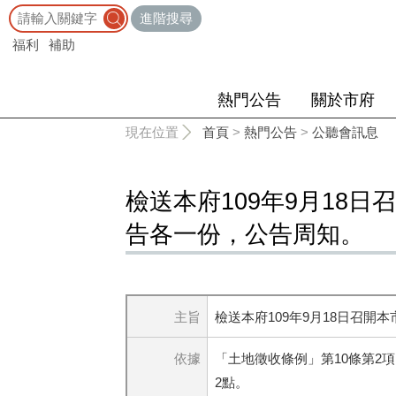
:::
進階搜尋
福利
補助
熱門公告
關於市府
:::
現在位置
首頁
>
熱門公告
>
公聽會訊息
檢送本府109年9月18
告各一份，公告周知。
主旨
檢送本府109年9月18日召
依據
「土地徵收條例」第10條第2
2點。