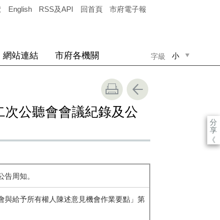
覽
English
RSS及API
回首頁
市府電子報
網站連結
市府各機關
小
字級
中
大
第二次公聽會會議紀錄及公
分
享
《
公告周知。
聽會與給予所有權人陳述意見機會作業要點」第