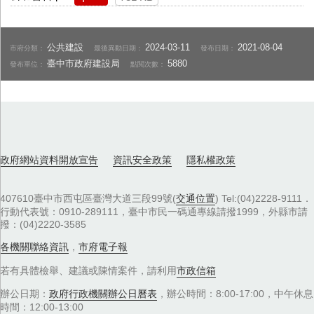
公共建設
2024-03-11
2021-08-04
市府分類：
最後異動日期：
發布日期：
臺中市政府建設局
5880
發布單位：
點閱次數：
政府網站資料開放宣告
資訊安全政策
隱私權政策
407610臺中市西屯區臺灣大道三段99號(
交通位置
) Tel:(04)2228-9111．
行動代表號：0910-289111，臺中市民一碼通專線請撥1999，外縣市請
撥：(04)2220-3585
各機關聯絡資訊
，
市府電子報
若有具體檢舉、建議或陳情案件，請利用
市政信箱
辦公日期：
政府行政機關辦公日曆表
，辦公時間：8:00-17:00，中午休息
時間：12:00-13:00