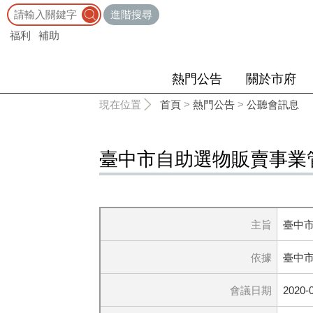
:::
進階搜尋
福利
補助
熱門公告
關於市府
:::
現在位置
首頁
>
熱門公告
>
公聽會訊息
臺中市自助選物販賣事業
主旨
臺中
依據
臺中市
會議日期
2020-