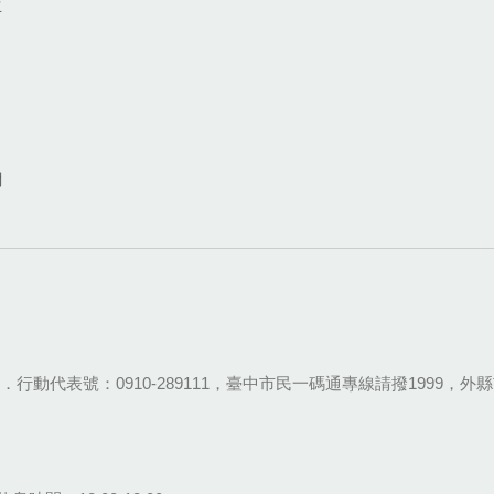
生
網
28-9111．行動代表號：0910-289111，臺中市民一碼通專線請撥1999，外縣市