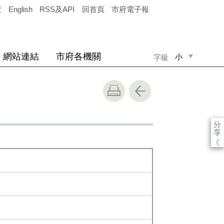
覽
English
RSS及API
回首頁
市府電子報
網站連結
市府各機關
小
字級
中
大
分
享
《