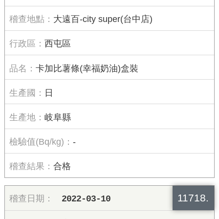
大遠百-city super(台中店)
西屯區
卡加比薯條(幸福奶油)盒裝
日
岐阜縣
-
合格
11718.
2022-03-10