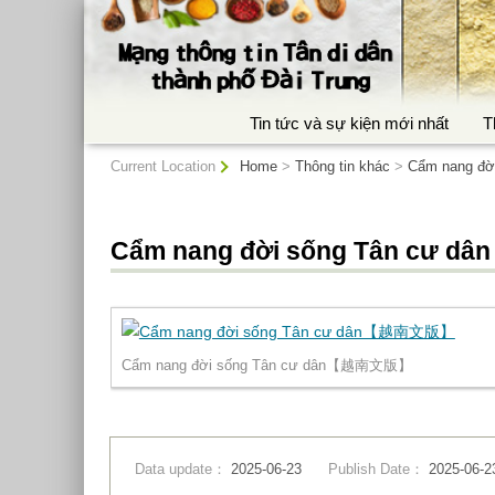
:::
Tin tức và sự kiện mới nhất
T
:::
Current Location
Home
>
Thông tin khác
>
Cẩm nang đời
Cẩm nang đời sống Tân cư dân
Cẩm nang đời sống Tân cư dân【越南文版】
Data update：
2025-06-23
Publish Date：
2025-06-2