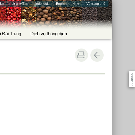
日本
ประเทศไทย
Indonesia
English
中文
Về trang chủ
ố Đài Trung
Dịch vụ thông dịch
share
《