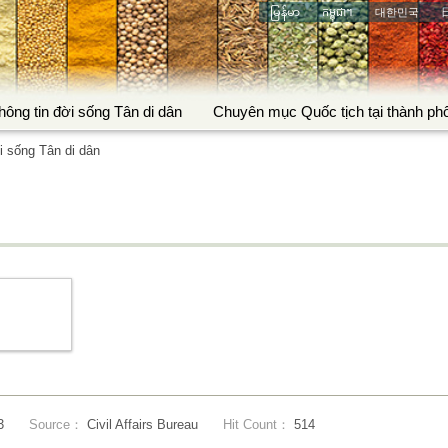
မြန်မာ
កម្ពុជា។
대한민국
hông tin đời sống Tân di dân
Chuyên mục Quốc tịch tại thành ph
 sống Tân di dân
3
Source：
Civil Affairs Bureau
Hit Count：
514