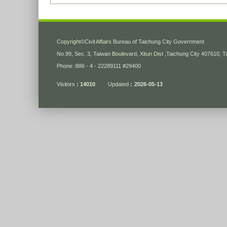
:::
Copyright
©
Civil Affairs Bureau of Taichung City Government
No.99, Sec. 3, Taiwan Boulevard, Xitun Dist ,Taichung City 407610, 
Phone :886 - 4 - 22289111 #29400
Visitors
14010
Updated
2026-05-13