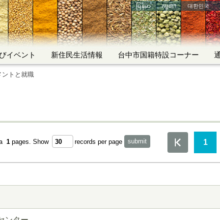
မြန်မာ
កម្ពុជា។
대한민국
びイベント
新住民生活情報
台中市国籍特設コーナー
メントと就職
1
ta
1
pages.
Show
records per page
センター