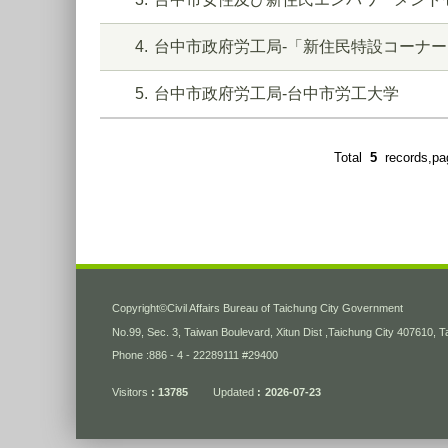
4
台中市政府労工局-「新住民特設コーナー
5
台中市政府労工局-台中市労工大学
Total
5
records,p
:::
Copyright
©
Civil Affairs Bureau of Taichung City Government
No.99, Sec. 3, Taiwan Boulevard, Xitun Dist ,Taichung City 407610, 
Phone :886 - 4 - 22289111 #29400
Visitors
13785
Updated
2026-07-23