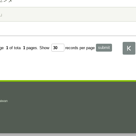
」
age
1
of tota
1
pages.
Show
records per page
Taiwan