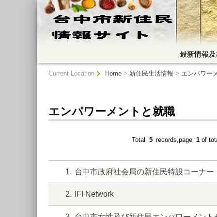
:::
最新情報及
:::
Current Location
Home
>
新住民生活情報
>
エンパワー
エンパワーメントと就職
Total
5
records,page
1
of to
1
台中市政府社会局の新住民特設コーナー
2
IFI Network
3
台中市女性及び新住民エンパワーメント