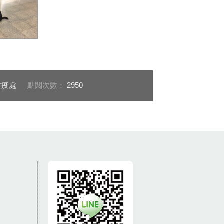
習對治療犬
也配合度很
防疫處
點閱次數：
2950