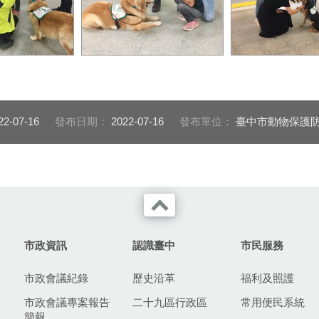
出通道讓治療犬
老師帶著小朋友練習對治療
老師帶著學員練
下方跑過去，貝
犬下指令及給予食物獎勵
OK下指令，OK
!
高的完成了!
22-07-16
發布日期：
2022-07-16
發布單位：
臺中市動物保護
市政資訊
認識臺中
市民服務
市政會議紀錄
歷史沿革
福利及照護
市政會議專案報告
二十九區行政區
常用便民系統
簡報