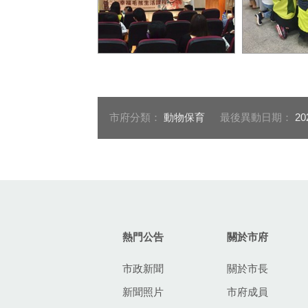
老師帶領小朋友們認識狗狗
大家攜手搭
的相關知識
貝貝挑戰從
貝迅速完成了
市府分類：
動物保育
最後異動日期：
20
:::
熱門公告
關於市府
市政新聞
關於市長
新聞照片
市府成員