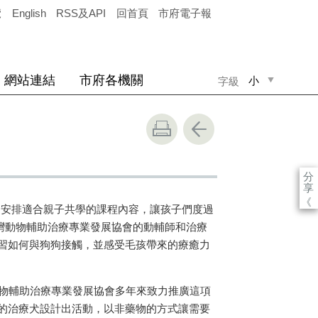
覽
English
RSS及API
回首頁
市府電子報
網站連結
市府各機關
小
字級
中
大
分
享
《
安排適合親子共學的課程內容，讓孩子們度過
灣動物輔助治療專業發展協會的動輔師和治療
習如何與狗狗接觸，並感受毛孩帶來的療癒力
物輔助治療專業發展協會多年來致力推廣這項
的治療犬設計出活動，以非藥物的方式讓需要