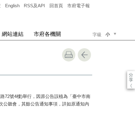
覽
English
RSS及API
回首頁
市府電子報
網站連結
市府各機關
小
字級
中
大
分
享
《
學路72號4樓)舉行，因原公告誤植為「臺中市南
次公聽會，其餘公告通知事項，詳如原通知內