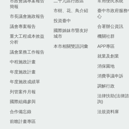
市政會議專案報告
二十九區行政區
常用便民系統
簡報
市樹、花、鳥介紹
臺中市政府服務
市長議會施政報告
心
投資臺中
議會專案報告
合署辦公資訊
國際姊妹市暨友好
重大工程成本效益
城市
機關社群
分析
本市相關雙語詞彙
APP專區
議會業務工作報告
就業及創業
中程施政計畫
消保園地
年度施政計畫
消費爭議申訴
年度施政成績單
調解行政
列管案件月報
法律扶助(法律諮
國際組織參與
詢)
合作備忘錄
法規資料庫
前瞻計畫專區