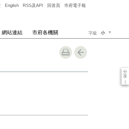
覽
English
RSS及API
回首頁
市府電子報
網站連結
市府各機關
小
字級
中
大
分
享
《