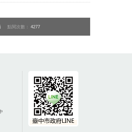
局
點閱次數：
4277
中