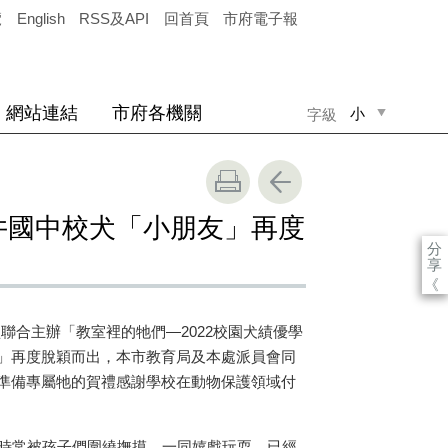
覽
English
RSS及API
回首頁
市府電子報
網站連結
市府各機關
小
字級
中
大
井國中校犬「小朋友」再度
分
享
《
聯合主辦「教室裡的牠們—
2022
校園犬績優學
」再度脫穎而出，本市教育局及本處派員會同
準備專屬牠的賀禮感謝學校在動物保護領域付
時常被孩子們圍繞撫摸，一同嬉戲玩耍，已經