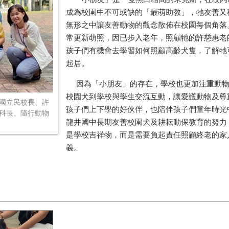
成為校園中不可或缺的「最萌助教」，牠友善又
無形之中讓友善動物的觀念散佈在校園每個角落
常更新萌照，因已步入老年，照顧牠的許慈惠老
孩子們有機會去學習如何照顧高齡犬隻，了解牠
起居。
因為「小朋友」的存在，學校也更加注重動物
校園犬到學校與學生交流互動，讓愛護動物及尊
中國立民校長、許
孩子們上下學的好伙伴，也陪伴孩子們童年時光
科長、隨行動物
龍井國中長期友善校園犬及耕耘動保教育的努力
是學校吉祥物，而是需要負起責任照顧終老的家
義。