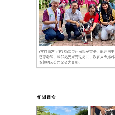
(前排由左至右) 動督盟何宗勳秘書長、龍井國
慈惠老師、動保處姜淑芳副處長、教育局劉姵君
友善網及公民記者大合影。
相關圖檔