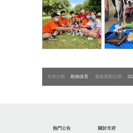
龍井國中師生和「小朋友」
市府送給校
溫馨合照。
富又實用的
市府分類：
動物保育
最後異動日期：
20
:::
熱門公告
關於市府