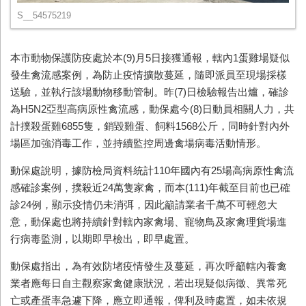
S__54575219
本市動物保護防疫處於本
(9)
月
5
日接獲通報，轄內
1
蛋雞場疑似
發生禽流感案例，為防止疫情擴散蔓延，隨即派員至現場採樣
送驗，並執行該場動物移動管制。昨
(7)
日檢驗報告出爐，確診
為
H5N2
亞型高病原性禽流感，動保處今
(8)
日動員相關人力，共
計撲殺蛋雞6855隻，銷毀雞蛋、飼料1568公斤，同時針對內外
場區加強消毒工作，並持續監控周邊禽場病毒活動情形。
動保處說明，據防檢局資料統計
110
年國內有
25
場高病原性禽流
感確診案例，撲殺近
24
萬隻家禽，而本
(111)
年截至目前也已確
診24例，顯示疫情仍未消弭，因此籲請業者千萬不可輕忽大
意，動保處也將持續針對轄內家禽場、寵物鳥及家禽理貨場進
行病毒監測，以期即早檢出，即早處置。
動保處指出，為有效防堵疫情發生及蔓延，再次呼籲轄內養禽
業者應每日自主觀察家禽健康狀況，若出現疑似病徵、異常死
亡或產蛋率急遽下降，應立即通報，俾利及時處置，如未依規