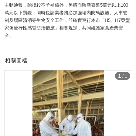
主動通報，除撲殺不予補償外，另將面臨新臺幣
5
萬元以上
100
萬元以下罰鍰；同時也請業者務必加強場內防鳥設施、人車管
制及場區清消等生物安全工作，並確實遵行本市「
H5
、
H7
亞型
家禽流行性感冒防治措施」相關規定，共同維護家禽產業安
全。
相關圖檔
1
/ 1