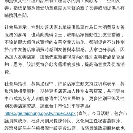
動提供女性生理用品給有生理需求的員工與顧客；「空間友
善」指標是能夠接受幼童適度哭鬧聲的親子友善或能提供具有
哺擠乳空間。
社會局表示，性別友善店家名單提供民眾作為日常消費及友善
服務的參考，也藉此拋磚引玉，鼓勵店家推動性別友善措施，
不論是觀念價值或實體的友善空間與措施，都能促進不分性別
於台中友善店家消費時感到友善與幸福感。店家也分享說，因
為加入友善店家，讓他們重新審視店內的性別友善措施是否足
夠，思考、設計更符合顧客需求的服務，提高滿意度及促進消
費。
社會局指出，募集過程中，許多店家主動支持並填寫表單，募
集活動相當順利，期待更多店家加入性別友善店家，共同讓台
中市成為所有人都能舒適生活的宜居城市，更多性別平等及性
別友善店家資訊，請至台中市性別平等專區
(
https://ge.taichung.gov.tw/index.aspx
)
查詢。今日活動，包含市
議員陳成添、社會局副局長陳仲良、文化局主任秘書蕭靜萍、
經濟發展局主任秘書倪世齡等皆出席，市議員陳政顯服務處也