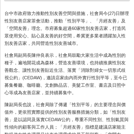
台中市政府致力推動性別友善空間與措施，社會局今
(27)
日辦理
性別友善店家茶會活動，推動「性別平等」、「月經友善」及
「空間友善」理念。市府募集超過
60
家性別友善店家，打造民
眾使用安心、貼心及友善的好空間，希冀更多業者踴躍加入性
別友善店家，共同營造性別友善城市。
社會局副局長陳仲良表示，社會局鼓勵大家生活中成為性別的
種子，遍地開花成為森林，營造友善環境，也持續推廣性別友
善觀念、讓性別友善貼近生活、落實「消除對婦女一切形式歧
視公約」
(CEDAW)
，邀請店家由內而外實行性別平等，至今已
募集餐廳、咖啡廳、文創飾品店、美髮工作室、書店及日照中
心等成為友善店家，並持續募集中。
陳副局長也說，社會局除了傳遞「性別平等」的主要理念與價
值外，更依照實際提供的性別友善服務措施分類，如「性別友
善」是以認同及落實
CEDAW
公約，尊重不同性別、性別氣質與
性傾向的顧客與工作人員；「月經友善」指標是建議店家能主