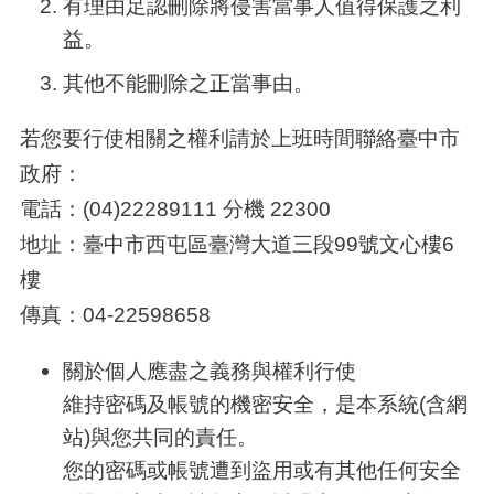
有理由足認刪除將侵害當事人值得保護之利
益。
其他不能刪除之正當事由。
若您要行使相關之權利請於上班時間聯絡臺中市
政府：
電話：
(04)22289111
分機
22300
地址：臺中市西屯區臺灣大道三段
99
號文心樓
6
樓
傳真：
04-22598658
關於個人應盡之義務與權利行使
維持密碼及帳號的機密安全，是本系統
(
含網
站
)
與您共同的責任。
您的密碼或帳號遭到盜用或有其他任何安全