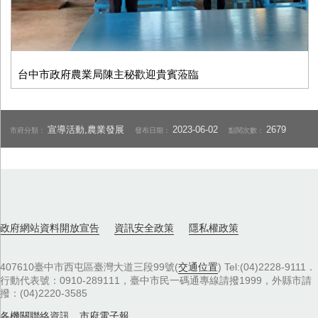
台中市政府農業局陳主秘歡迎貴賓蒞臨
宣導活動,農業發展
2023-06-02
2679
市府分類：
發布日期：
點閱次數：
政府網站資料開放宣告
資訊安全政策
隱私權政策
407610臺中市西屯區臺灣大道三段99號(
交通位置
) Tel:(04)2228-9111．
行動代表號：0910-289111，臺中市民一碼通專線請撥1999，外縣市請
撥：(04)2220-3585
各機關聯絡資訊
，
市府電子報