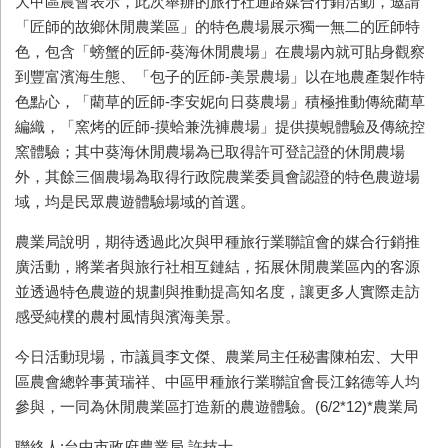
大甲區農會表示，此次舉辦的旅行社通路媒合行銷活動，邀請
「匠師的故鄉休閒農業區」的特色農場展示獨一無二的匠師特
色，包含「螃蟹的匠師-葵海休閒農場」在農場內就可貼身觀察
到豐富濱海生態、「包子的匠師-美景農場」以在地農產製作特
色點心，「藺草的匠師-李安妮向日葵農場」積極推動傳統藺草
編織，「窯烤的匠師-摸蛤兼洗褲農場」提供摸蜆體驗及傳統控
窯體驗；其中葵海休閒農場為已取得許可登記證的休閒農場
外，其餘三個農場為取得行政院農業委員會認證的特色農遊場
域，均是民眾農遊體驗場域的首選。
農業局說明，期待透過此次與甲種旅行業聯誼會的媒合行銷推
廣活動，將業者與旅行社相互鏈結，拓展休閒農業區內的客源
並透過特色農遊的規劃與推動提高知名度，讓更多人實際走訪
感受純樸的農村風情與濱海美景。
今日活動現場，市議員李文傑、農業局主任秘書陳柏宏、大甲
區農會總幹事黃瑞祥、中區甲種旅行業聯誼會長江銘德等人均
參與，一同為休閒農業區打造新的農遊體驗。
(6/2*12)*
農業局
聯絡人:台中市政府農業局 許技士