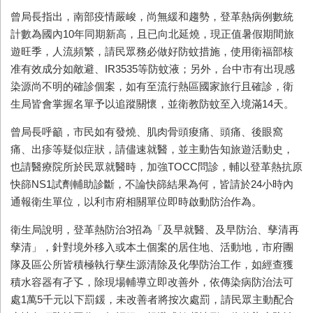
曾局長指出，南部疫情嚴峻，尚無緩和趨勢，登革熱病例數統
計數為國內
10
年同期新高，且已向北延燒，現正值暑假期間旅
遊旺季，人流頻繁，請民眾務必做好防蚊措施，使用衛福部核
准有效成分如敵避、
IR3535
等防蚊液；另外，台中市有出現感
染源尚不明的確診個案，如有至流行熱區國家旅行且確診，衛
生局皆會掌握名單予以追蹤關懷，並衛教防蚊至入境滿
14
天。
曾局長呼籲，市民如有發燒、肌肉骨頭痠痛、頭痛、後眼窩
痛、出疹等疑似症狀，請儘速就醫，並主動告知旅遊活動史，
也請醫療院所於民眾就醫時，加強
TOCC
問診，輔以登革熱抗原
快篩
NS1
試劑輔助診斷，不論快篩結果為何，皆請於
24
小時內
通報衛生單位，以利市府相關單位即時啟動防治作為。
衛生局說明，登革熱防治
3
招為「及早就醫、及早防治、孳清再
孳清」，針對境外移入或本土個案的居住地、活動地，市府團
隊及區公所皆積極執行孳生源清除及化學防治工作，如經查獲
積水容器有孑孓，除現場輔導立即改善外，依傳染病防治法可
處
1
萬
5
千元以下罰鍰，未改善者將按次處罰，請民眾主動配合