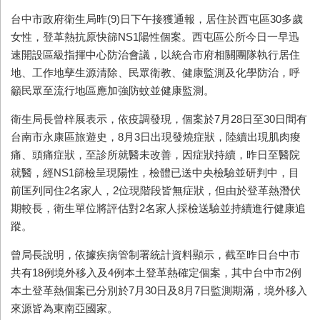
台中市政府衛生局昨
(9)
日下午接獲通報，居住於西屯區
30
多歲
女性，登革熱抗原快篩
NS1
陽性個案。西屯區公所今日一早迅
速開設區級指揮中心防治會議，以統合市府相關團隊執行居住
地、工作地孳生源清除、民眾衛教、健康監測及化學防治，呼
籲民眾至流行地區應加強防蚊並健康監測。
衛生局長曾梓展表示，依疫調發現，個案於
7
月
28
日至
30
日間有
台南市永康區旅遊史，
8
月
3
日出現發燒症狀，陸續出現肌肉痠
痛、頭痛症狀，至診所就醫未改善，因症狀持續，昨日至醫院
就醫，經
NS1
篩檢呈現陽性，檢體已送中央檢驗並研判中，目
前匡列同住
2
名家人，
2
位現階段皆無症狀，但由於登革熱潛伏
期較長，衛生單位將評估對
2
名家人採檢送驗並持續進行健康追
蹤。
曾局長說明，依據疾病管制署統計資料顯示，截至昨日台中市
共有
18
例境外移入及
4
例本土登革熱確定個案，其中台中市
2
例
本土登革熱個案已分別於
7
月
30
日及
8
月
7
日監測期滿，境外移入
來源皆為東南亞國家。