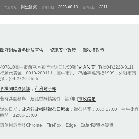
衛生醫療
2023-08-10
2211
市府分類：
發布日期：
點閱次數：
政府網站資料開放宣告
資訊安全政策
隱私權政策
407610臺中市西屯區臺灣大道三段99號(
交通位置
) Tel:(04)2228-9111．
行動代表號：0910-289111，臺中市民一碼通專線請撥1999，外縣市請
撥：(04)2220-3585
各機關聯絡資訊
，
市府電子報
若有具體檢舉、建議或陳情案件，請利用
市政信箱
辦公日期：
政府行政機關辦公日曆表
，辦公時間：8:00-17:00，中午休息
時間：12:00-13:00
請使用最新版Chrome、FireFox、Edge、Safari瀏覽器瀏覽