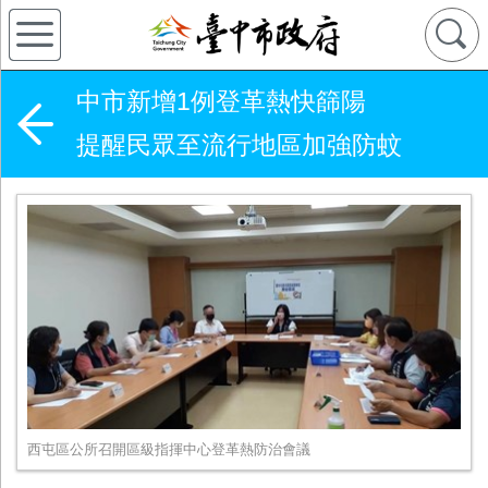
中市新增1例登革熱快篩陽
提醒民眾至流行地區加強防蚊
西屯區公所召開區級指揮中心登革熱防治會議