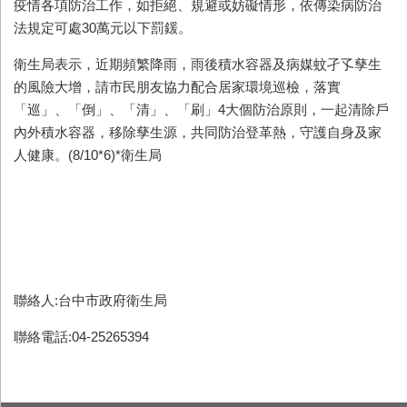
疫情各項防治工作，如拒絕、規避或妨礙情形，依傳染病防治
法規定可處
30
萬元以下罰鍰。
衛生局表示，近期頻繁降雨，雨後積水容器及病媒蚊孑孓孳生
的風險大增，請市民朋友協力配合居家環境巡檢，落實
「巡」、「倒」、「清」、「刷」
4
大個防治原則，一起清除戶
內外積水容器，移除孳生源，共同防治登革熱，守護自身及家
人健康。
(8/10*6)*
衛生局
聯絡人:台中市政府衛生局
聯絡電話:04-25265394