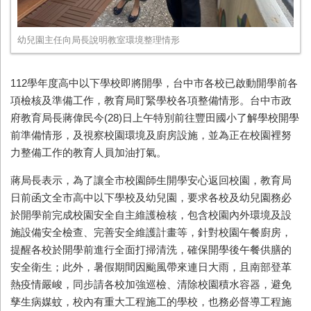
幼兒園主任向局長說明教室環境整理情形
112學年度高中以下學校即將開學，台中市各校已啟動開學前各
項檢核及準備工作，教育局盯緊學校各項整備情形。台中市政
府教育局長蔣偉民今(28)日上午特別前往豐田國小了解學校開學
前準備情形，及視察校園環境及廚房設施，並為正在校園裡努
力整備工作的教育人員加油打氣。
蔣局長表示，為了讓全市校園師生開學安心返回校園，教育局
日前函文全市高中以下學校及幼兒園，要求各校及幼兒園務必
於開學前完成校園安全自主維護檢核，包含校園內外環境及設
施設備安全檢查、完善安全維護計畫等，針對校園午餐廚房，
提醒各校於開學前進行全面打掃清洗，確保開學後午餐供膳的
安全衛生；此外，暑假期間因颱風帶來連日大雨，且南部登革
熱疫情嚴峻，同步請各校加強巡檢、清除校園積水容器，避免
孳生病媒蚊，校內有重大工程施工的學校，也務必督導工程施