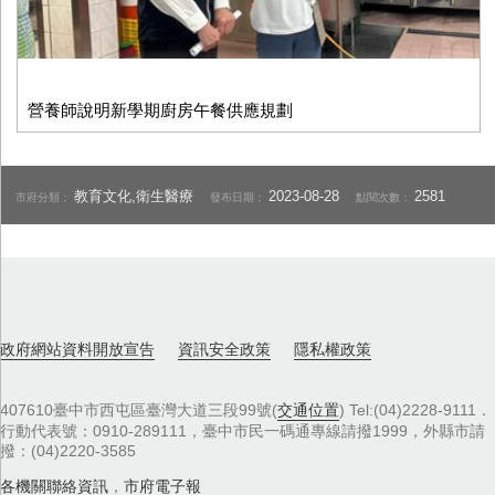
營養師說明新學期廚房午餐供應規劃
教育文化,衛生醫療
2023-08-28
2581
市府分類：
發布日期：
點閱次數：
政府網站資料開放宣告
資訊安全政策
隱私權政策
407610臺中市西屯區臺灣大道三段99號(
交通位置
) Tel:(04)2228-9111．
行動代表號：0910-289111，臺中市民一碼通專線請撥1999，外縣市請
撥：(04)2220-3585
各機關聯絡資訊
，
市府電子報