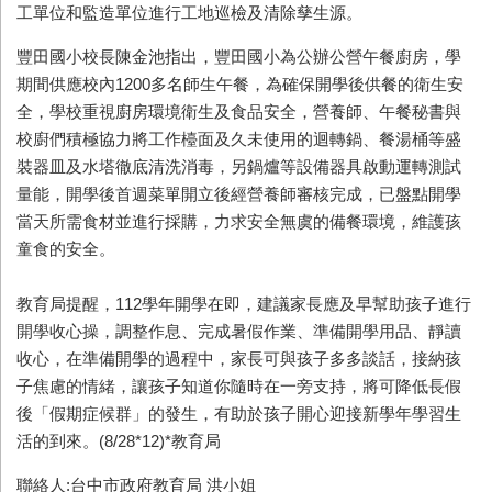
工單位和監造單位進行工地巡檢及清除孳生源。
豐田國小校長陳金池指出，豐田國小為公辦公營午餐廚房，學
期間供應校內1200多名師生午餐，為確保開學後供餐的衛生安
全，學校重視廚房環境衛生及食品安全，營養師、午餐秘書與
校廚們積極協力將工作檯面及久未使用的迴轉鍋、餐湯桶等盛
裝器皿及水塔徹底清洗消毒，另鍋爐等設備器具啟動運轉測試
量能，開學後首週菜單開立後經營養師審核完成，已盤點開學
當天所需食材並進行採購，力求安全無虞的備餐環境，維護孩
童食的安全。
教育局提醒，112學年開學在即，建議家長應及早幫助孩子進行
開學收心操，調整作息、完成暑假作業、準備開學用品、靜讀
收心，在準備開學的過程中，家長可與孩子多多談話，接納孩
子焦慮的情緒，讓孩子知道你隨時在一旁支持，將可降低長假
後「假期症候群」的發生，有助於孩子開心迎接新學年學習生
活的到來。(8/28*12)*教育局
聯絡人:台中市政府教育局 洪小姐