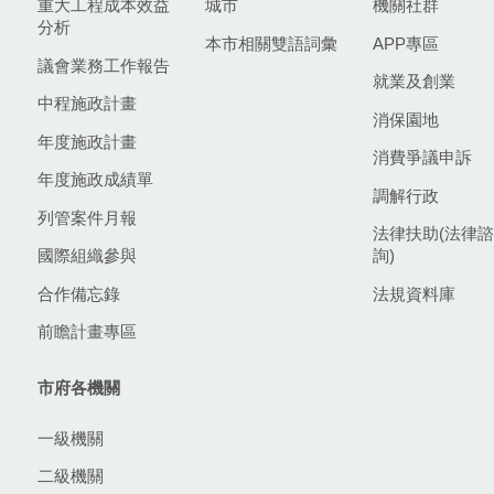
重大工程成本效益
城市
機關社群
分析
本市相關雙語詞彙
APP專區
議會業務工作報告
就業及創業
中程施政計畫
消保園地
年度施政計畫
消費爭議申訴
年度施政成績單
調解行政
列管案件月報
法律扶助(法律諮
國際組織參與
詢)
合作備忘錄
法規資料庫
前瞻計畫專區
市府各機關
一級機關
二級機關