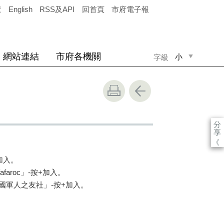
覽
English
RSS及API
回首頁
市府電子報
網站連結
市府各機關
小
字級
中
大
分
享
《
加入。
afaroc」-按+加入。
民國軍人之友社」-按+加入。