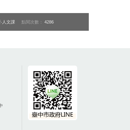
‧人文課
點閱次數：
4286
中