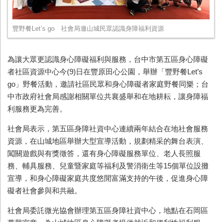
豐野餐Let’s go 社會局邀山城民眾認識身障福利資源
為讓大眾更認識身心障礙福利與服務，台中市第五區身心障礙
者社區資源中心今
(9)
日在豐原田心公園，舉辦「豐野餐
Let’s
go
」野餐活動，邀請社區民眾和身心障礙者家庭野餐同樂；台
中市政府社會局感謝相關單位共襄盛舉和在地耕耘，讓身障福
利服務更為完善。
社會局表示，第五區身障社資中心連續兩年結合在地社會服務
資源，在山城地區舉辦大型宣導活動，規劃精采的舞台表演、
闖關遊戲與有獎徵答，還有身心障礙服務單位、老人長照服
務、輔具服務、兒童暨家庭等福利及警消衛生等
15
個單位設攤
宣導，和身心障礙家庭共度悠閒富滿支持的午後，促進身心障
礙者社會參與和共融。
社會局委託微光協會辦理第五區身障社資中心，地點在石岡區