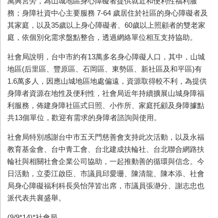
萬興宮旁，為山城地區身心障礙者提供就近和便利性福利服
務；身障社資中心主要服務
7-64
歲居住於社區的身心障礙者及
其家庭，以及
35
歲以上身心障礙者、
60
歲以上照顧者的雙老家
庭，依個別化需求盤點整合，透過網絡單位相互支持協助。
社會局說明，台中市約有
13
萬多名身心障礙人口，其中，山城
地區
(
后里區、豐原區、石岡區、東勢區、新社區及和平區
)
有
1.6
萬多人，因應山城地區地處偏遠，資源取得較不利，為提供
身障者資源在地性及便利性，社會局近年持續擴展山城身障福
利服務，佈建身障社區式日照、小作所、家庭托顧及身障據點
共
13
個單位，歡迎有需求的身障者諮詢與使用。
社會局特別感謝台中市五天門慈善會支持此次活動，以及永福
教育基金會、台中青工會、台北建成扶輪社、台北聯合網路扶
輪社與相關社會企業公司協助，一起推動善的循環與信念。今
日活動，立委江啟臣、市議員邱愛珊、陳清龍、陳本添、社會
局身心障礙福利科長吳怡萍皆出席，市議員張瀞分、謝志忠也
派代表共襄盛舉。
(9/9*14)*
社會局