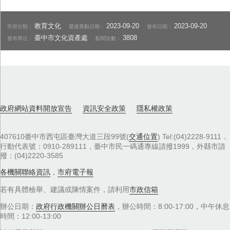
教育文化
2023-09-20
2023-09-20
市府分類：
最後異動日期：
發布日期：
臺中市文化資產處
3808
發布單位：
點閱次數：
政府網站資料開放宣告
資訊安全政策
隱私權政策
407610臺中市西屯區臺灣大道三段99號(
交通位置
) Tel:(04)2228-9111．
行動代表號：0910-289111，臺中市民一碼通專線請撥1999，外縣市請
撥：(04)2220-3585
各機關聯絡資訊
，
市府電子報
若有具體檢舉、建議或陳情案件，請利用
市政信箱
辦公日期：
政府行政機關辦公日曆表
，辦公時間：8:00-17:00，中午休息
時間：12:00-13:00