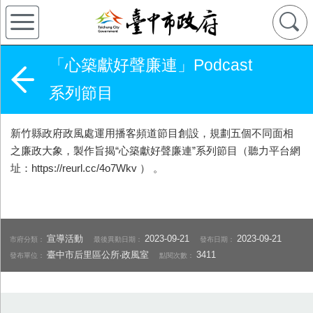
「心築獻好聲廉連」Podcast
系列節目
新竹縣政府政風處運用播客頻道節目創設，規劃五個不同面相
之廉政大象，製作旨揭“心築獻好聲廉連”系列節目（聽力平台網
址：https://reurl.cc/4o7Wkv ） 。
宣導活動
2023-09-21
2023-09-21
市府分類：
最後異動日期：
發布日期：
臺中市后里區公所‧政風室
3411
發布單位：
點閱次數：