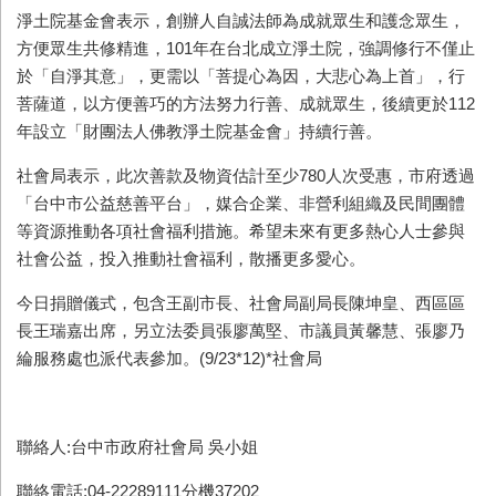
淨土院基金會表示，創辦人自誠法師為成就眾生和護念眾生，
方便眾生共修精進，101年在台北成立淨土院，強調修行不僅止
於「自淨其意」，更需以「菩提心為因，大悲心為上首」，行
菩薩道，以方便善巧的方法努力行善、成就眾生，後續更於112
年設立「財團法人佛教淨土院基金會」持續行善。
社會局表示，此次善款及物資估計至少780人次受惠，市府透過
「台中市公益慈善平台」，媒合企業、非營利組織及民間團體
等資源推動各項社會福利措施。希望未來有更多熱心人士參與
社會公益，投入推動社會福利，散播更多愛心。
今日捐贈儀式，包含王副市長、社會局副局長陳坤皇、西區區
長王瑞嘉出席，另立法委員張廖萬堅、市議員黃馨慧、張廖乃
綸服務處也派代表參加。(9/23*12)*社會局
聯絡人:台中市政府社會局 吳小姐
聯絡電話:04-22289111分機37202