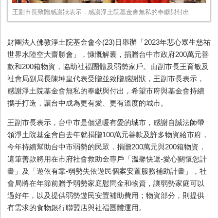
王副市長致贈感謝狀表示，感謝淨土院基金會無私的奉獻與付出
財團法人佛教淨土院基金會今(23)日舉辦「2023年悲心眾生慈祐
世界水陸空大齋勝會」，慷慨解囊，捐贈台中市政府200萬元善
款和200箱物資，協助社福團體及弱勢家戶。由副市長王育敏及
社會局副局長陳坤皇代表受贈並致贈感謝狀，王副市長表示，
感謝淨土院基金會無私的奉獻與付出，希望市府與基金會持續
攜手打造，讓台中成為更有愛、更有溫度的城市。
王副市長表示，台中市是個溫暖有愛的城市，感謝自誠法師帶
領淨土院基金會自去年就捐贈100萬元善款及許多物資給市府，
今年持續幫助台中市弱勢的民眾，捐贈200萬元與200箱物資，
這筆善款將用在市府社會救助金專戶「溫馨快遞-愛心關懷您計
畫」及「遊依有靠-弱勢失依遊民個案安置服務補助計畫」，社
會局將在年節前贈予弱勢家庭慰問金和物資，讓弱勢家庭可以
過好年，以及提供弱勢遊民安置補助費用；物資部分，則提供
有需求的食物銀行聯盟店與社福團體運用。