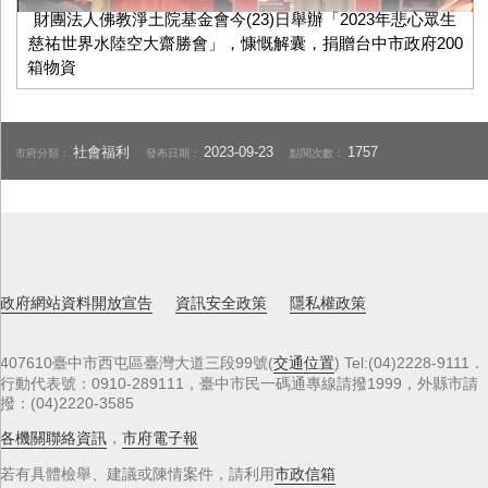
財團法人佛教淨土院基金會今(23)日舉辦「2023年悲心眾生
慈祐世界水陸空大齋勝會」，慷慨解囊，捐贈台中市政府200
箱物資
社會福利
2023-09-23
1757
市府分類：
發布日期：
點閱次數：
政府網站資料開放宣告
資訊安全政策
隱私權政策
407610臺中市西屯區臺灣大道三段99號(
交通位置
) Tel:(04)2228-9111．
行動代表號：0910-289111，臺中市民一碼通專線請撥1999，外縣市請
撥：(04)2220-3585
各機關聯絡資訊
，
市府電子報
若有具體檢舉、建議或陳情案件，請利用
市政信箱