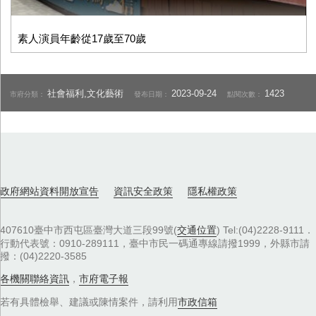
素人演員年齡從17歲至70歲
社會福利,文化藝術
2023-09-24
1423
市府分類：
發布日期：
點閱次數：
政府網站資料開放宣告
資訊安全政策
隱私權政策
407610臺中市西屯區臺灣大道三段99號(
交通位置
) Tel:(04)2228-9111．
行動代表號：0910-289111，臺中市民一碼通專線請撥1999，外縣市請
撥：(04)2220-3585
各機關聯絡資訊
，
市府電子報
若有具體檢舉、建議或陳情案件，請利用
市政信箱