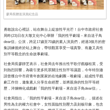
廖局長贈送演員紀念品
勇敢說出心裡話，站在舞台上綻放性平光芒！台中市政府社會
局昨(23)日在大墩文化中心舉辦「我的性平劇場－來自送子鳥
dear信」公演，跨足17歲至70歲的素人演員們，經過3個月的密
集訓練後終於站上舞台，帶領觀眾享受一場真摯、有趣又具性
別平等觀念的生命故事劇場。
社會局長廖靜芝表示，社會局去年推出性平歌仔戲穆桂英，受
到熱烈回響，為吸引更多民眾關注性別平等議題，今年特別邀
請曾獲台中市府青年創業家的在地劇團－唯劇場，組成性平戲
劇工作坊，邀集素人分享生命經歷，並將親身的性別平等經
歷，淬煉轉化成戲劇「我的性平劇場－來自送子鳥dear信」。
社會局指出，「我的性平劇場－來自送子鳥dear信」，描述在
男性為主的權力社會中，女性面臨性別壓力及刻板印象，包含