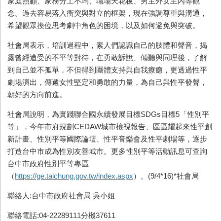
家庭照顧、家務分工不均、職場天花板、男主外女主內等觀
念。過去容易落入衝突與對立的框架，現在強調尊重與溝通，
希望觀眾換位思考劇中角色的困境，以及如何避免與突破。
社會局表示，培訓過程中，素人們認識自己的肢體和聲音，揭
露曾經遭受的不平等對待，在勇敢訴說、傾聽與同理後，了解
到自己並不孤單，不但得到團體支持與自我療癒，更透過性平
劇場演出，傳遞女性堅定和勇敢的力量，為自己與性平發聲，
朝好的方向前進。
社會局說明，為實踐聯合國永續發展目標SDGs目標5「性別平
等」，今年市府規劃CEDAW城市檢視報告、區區耀起來性平創
新計畫、性別平等國際論壇、性平音樂會及性平劇場等，逐步
打造台中市成為性別友善城市。更多性別平等活動訊息可查詢
台中市政府性別平等專區
（
https://ge.taichung.gov.tw/index.aspx
）。(9/4*16)*社會局
聯絡人:台中市政府社會局 吳小姐
聯絡電話:04-22289111分機37611