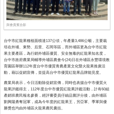
與會貴賓合影
台中市紅龍果種植面積達137公頃，年產量3,486公噸，主要栽
培在外埔、東勢、后里、石岡等區，而外埔區更為台中市紅龍
果主要產區，為行銷外埔區優質、安全無毒的紅龍果知名度，
台中市政府農業局輔導外埔區農會今(24)日在外埔區永豐環境教
育園區舉辦112年度台中市優質青農產業文化暨火龍果推廣活
動，藉以促銷宣傳，並提高台中市優質紅龍果品牌能見度。
農業局表示，今日活動除促銷宣傳，同時也表揚台中市優質火
龍果評鑑得主，112年度台中市優質紅龍果評鑑活動，計有60組
產銷班農民報名參賽，經評審委員仔細品嘗評分後，由外埔區
劉興陽勇奪冠軍，成為今年度的紅龍果王，另亞軍、季軍與優
勝獎也均由外埔區火龍果農民囊括。