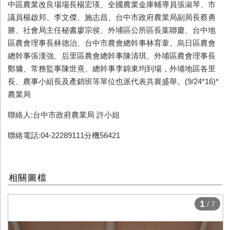
中區農業改良場場長楊宏瑛、全國農業金庫輔導員張淑琴、市
議員楊啟邦、李文傑、施志昌、台中市政府農業局副局長蔡勇
勝、社會局主任秘書廖宗侯、外埔區公所區長葉聯慶、台中地
區農會理事長林德治、台中市農會總幹事林育葦、烏日區農會
總幹事張漢強、后里區農會總幹事陳清琪、外埔區農會理事長
鄭墉、常務監事陳世熹、總幹事李錦東均到場，外埔地區各里
長、農事小組長及產銷班等單位也派代表共襄盛舉。(9/24*16)*
農業局
聯絡人:台中市政府農業局 許小姐
聯絡電話:04-22289111分機56421
相關圖檔
1
/ 7