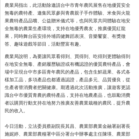
農業局指出，此活動除邀請台中市青年農民展售在地優質安全
無毒的農特產、邀集民眾參與青農親子手作體驗、米食與火龍
果農特產品品嚐、公益贈米儀式等，也與民眾共同體驗在地安
全無毒的農業生產環境，支持在地優秀農友，推廣優質紅龍
果，同時舞台區安排外埔四健舞蹈表演、音樂饗宴、有獎徵
答、趣味遊戲等節目，活動豐富有趣。
農業局說明，為要讓民眾看得到、買得到、吃得到更體驗得到
在地安全無毒、產銷履歷驗證或有機認證的優質農特產品，會
場中呈現台中市多區青年農民的產品，包含生鮮蔬果、各式各
樣加工品，多項產品也都通過認證，產品多元、品質優良，從
生產者替消費者把關健康。期透過此次活動推廣，讓遊客更認
識台中市優質青農的農特產品，支持在地農產品，也鼓勵消費
者以購買行動支持在地努力推廣友善農業栽種的農民，提升農
民的收入。
今日活動，立法委員蔡副院長其昌、農業部農業金融署副署長
施妮婷、農業部農糧署中區分署台中辦事處主任陳瑛、農業部