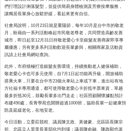
們打理設計俐落髮型，並提供簡易身體檢測及芳療按摩服務，
讓獨居長輩身心放鬆舒緩，看起來更有自信。
社會局說明，10月23日就是重陽節，每年10月是台中市的敬老
月，盼藉由一系列活動喚起市民敬老尊老，共同營造高齡友善
城市，即日起至12月31日持敬老愛心卡至銀髮友善商家即享專
屬優惠；另有更多系列活動歡迎長輩參與，相關商家及活動資
訊請上社會局網站查詢。
此外，市府積極打造銀髮友善環境，持續推動老人健保補助，
敬老愛心卡也可多元使用，自7月1日起功能再升級，開放補助
搭乘火車，只要在台中市23個火車站上車或下車，進出站有地
方社福卡專用通道，都可使用敬老愛心卡折抵半票車資，單趟
最多折抵30元，鼓勵長輩多出門走走；社區照顧關懷據點預計
布建490處，長青學苑也開辦超過1000班，協助長輩一起健康預
防及延緩老化，在地安老。
今日活動，立委莊競程、議員陳文政、黃健豪、北區區長陳宗
祈、北區立人里里長黃韻化均到場；議員陳俞融、陳政顯也派