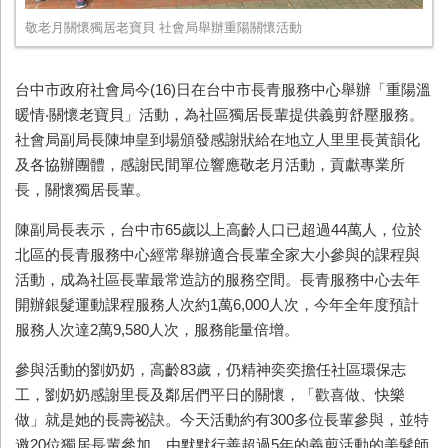
敬老月關懷獨居老寶貝 社會局舉辦重陽關懷活動
台中市政府社會局今(16)日在台中市長青服務中心舉辦「重陽溫
暖情‧關懷老寶貝」活動，為社區獨居長輩提供義剪舒壓服務。
社會局副局長陳坤皇到場頒發感謝狀給在地立人里里長黃韻化
及各協辦團體，感謝民間單位響應敬老月活動，貢獻專業所
長，關懷獨居長輩。
陳副局長表示，台中市65歲以上高齡人口已超過44萬人，位於
北區的長青服務中心經常舉辦適合長輩全家大小參與的課程與
活動，成為社區長輩最常造訪的服務空間。長青服務中心去年
開辦銀髮運動課程服務人次約1萬6,000人次，今年全年度預計
服務人次達2萬9,580人次，服務能量倍增。
參與活動的劉奶奶，高齡83歲，仍精神奕奕擔任社區環保志
工，劉奶奶感謝里長及鄰居們平日的關懷，「歡喜做、快樂
做」就是她的長壽祕訣。今天活動約有300多位長輩參與，並特
邀20位獨居長輩參加，由默默行善超過5年的義剪活動的美髮師