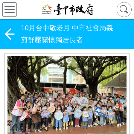
10月台中敬老月 中市社會局義
剪舒壓關懷獨居長者