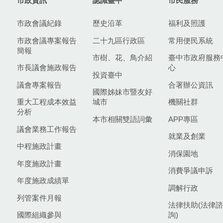
市政資訊
認識臺中
市民服務
市政會議紀錄
歷史沿革
福利及照護
市政會議專案報告
二十九區行政區
常用便民系統
簡報
市樹、花、鳥介紹
臺中市政府服務
市長議會施政報告
心
投資臺中
議會專案報告
合署辦公資訊
國際姊妹市暨友好
重大工程成本效益
城市
機關社群
分析
本市相關雙語詞彙
APP專區
議會業務工作報告
就業及創業
中程施政計畫
消保園地
年度施政計畫
消費爭議申訴
年度施政成績單
調解行政
列管案件月報
法律扶助(法律諮
國際組織參與
詢)