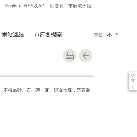
覽
English
RSS及API
回首頁
市府電子報
網站連結
市府各機關
小
字級
中
大
分
享
《
，不得為砂、石、磚、瓦、混凝土塊，營建剩