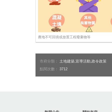
農地不可回填或放置工程廢棄物等
市府分類：
土地建築,宣導活動,政令政策
點閱次數：
3712
:::