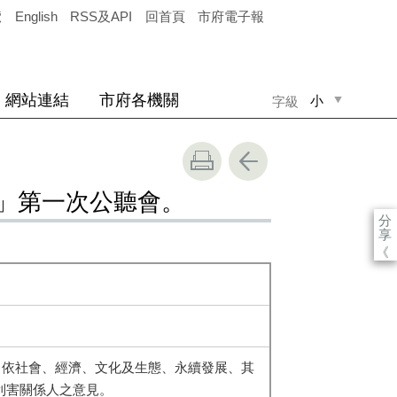
覽
English
RSS及API
回首頁
市府電子報
網站連結
市府各機關
小
字級
中
大
程」第一次公聽會。
分
享
《
，依社會、經濟、文化及生態、永續發展、其
利害關係人之意見。