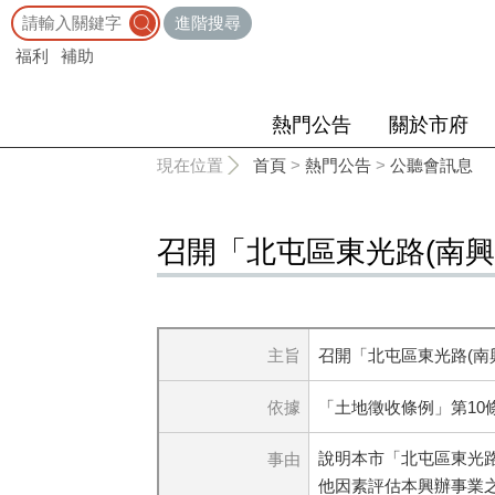
:::
進階搜尋
福利
補助
熱門公告
關於市府
:::
現在位置
首頁
>
熱門公告
>
公聽會訊息
召開「北屯區東光路(南
主旨
召開「北屯區東光路(南
依據
「土地徵收條例」第10
說明本市「北屯區東光
事由
他因素評估本興辦事業