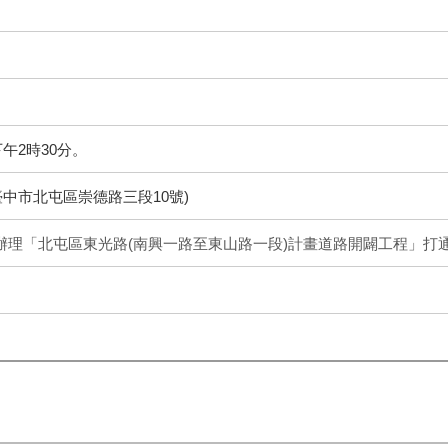
下午2時30分。
臺中市北屯區崇德路三段10號)
6日辦理「北屯區東光路(南興一路至東山路一段)計畫道路開闢工程」打通