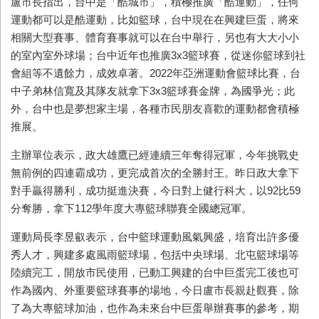
盧市長指出，台中是「酷城市」，積極推廣「酷運動」，任何
運動都可以是酷運動，比如籃球，台中現在在興建巨蛋，將來
相關大型賽事、體育賽事就可以在台中舉行，另也有大大小小
的室內室外球場；台中近年也推廣
3x3
籃球賽，從迷你籃球到社
會組等不遺餘力，成效卓著。
2022
年亞洲運動會籃球比賽，台
中子弟林信寬及其隊友就拿下
3x3
籃球賽金牌，為國爭光；此
外，台中也是夢想家主場，各種市民朋友喜歡的運動都會積極
推展。
主辦單位表示，政大雄鷹已經連續三年奪得冠軍，今年挑戰史
無前例的四連霸成功，更完成首次的全勝封王。昨日政大拿下
對手贏得勝利，成功挺進決賽，今日對上健行科大，以
92
比
59
分奪勝，拿下
112
學年度大專籃球聯賽全國總冠軍。
運動局長李昱叡表示，台中籃球運動風氣興盛，培育出許多優
秀人才，興建多處風雨籃球場，包括中央球場、北屯籃球場等
陸續完工，開放市民使用，已動工興建的台中巨蛋完工後也可
作為國內、外重要籃球賽事的場地，今日盧市長親赴觀賽，除
了為大專籃球加油，也作為未來台中巨蛋舉辦賽事的參考，期