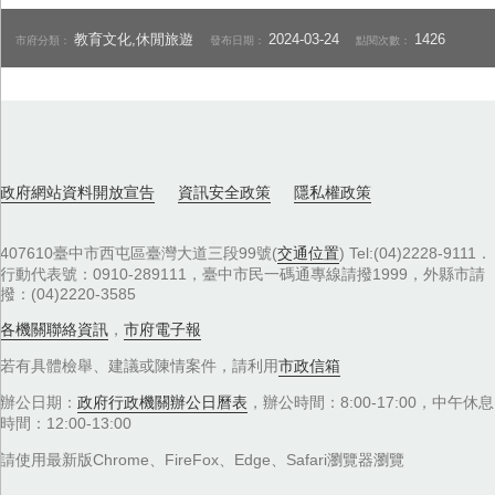
教育文化,休閒旅遊
2024-03-24
1426
市府分類：
發布日期：
點閱次數：
政府網站資料開放宣告
資訊安全政策
隱私權政策
407610臺中市西屯區臺灣大道三段99號(
交通位置
) Tel:(04)2228-9111．
行動代表號：0910-289111，臺中市民一碼通專線請撥1999，外縣市請
撥：(04)2220-3585
各機關聯絡資訊
，
市府電子報
若有具體檢舉、建議或陳情案件，請利用
市政信箱
辦公日期：
政府行政機關辦公日曆表
，辦公時間：8:00-17:00，中午休息
時間：12:00-13:00
請使用最新版Chrome、FireFox、Edge、Safari瀏覽器瀏覽