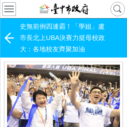
史無前例四連霸！「學姐」盧
市長北上UBA決賽力挺母校政
大：各地校友齊聚加油