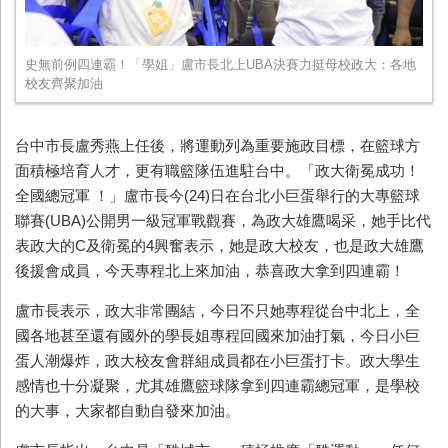
史無前例四連霸！「學姐」盧市長北上UBA決賽力挺母校政大：各地
校友齊聚加油
台中市長盧秀燕上任後，將運動列為重要施政目標，在籃球方
面積極培育人才，更有職籃隊伍進駐台中。「政大衛冕成功！
全國總冠軍 ！」盧市長今
(24)
日在台北小巨蛋舉行的大專籃球
聯賽
(UBA)
公開男一級冠軍戰觀賽，為政大雄鷹喝采，她手比代
表政大的
C
及衛冕的
4
興奮表示，她是政大校友，也是政大雄鷹
後援會成員，今天專程北上來加油，恭喜政大拿到四連霸！
盧市長表示，政大非常團結，今日不只她專程從台中北上，全
國各地甚至還有國外的學長姐專程回國來加油打氣，今日小巨
蛋人潮爆炸，政大校友會群組成員都在小巨蛋打卡。政大學生
感情也十分凝聚，尤其雄鷹籃球隊拿到四連霸總冠軍，是學校
的大事，大家都自動自發來加油。