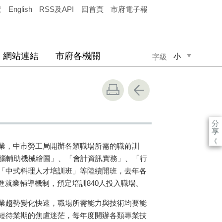
覽
English
RSS及API
回首頁
市府電子報
網站連結
市府各機關
小
字級
中
大
分
享
《
業，中市勞工局開辦各類職場所需的職前訓
電腦輔助機械繪圖」、「會計資訊實務」、「行
「中式料理人才培訓班」等陸續開班，去年各
進就業輔導機制，預定培訓840人投入職場。
業趨勢變化快速，職場所需能力與技術均要能
短待業期的焦慮迷茫，每年度開辦各類專業技