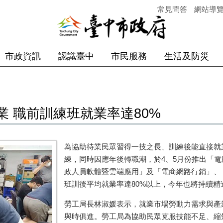
常見問答
網站導
市政資訊
認識臺中
市民服務
生活及防災
 職前訓練班就業率達80%
為協助待業民眾習得一技之長、訓練後能直接就
練，同時因應年後轉職潮，於4、5月份推出「
政人員軟體暨雲端應用」及「電商網路行銷」、
班訓後平均就業率達80%以上，今年也將持續精
勞工局長林淑媛表示，就業市場勞動力需求與產
與時俱進。勞工局為協助民眾克服技能不足、縮