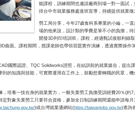
能課程，訓練期間也邀請廠商到場一對一面試，
排台中市就業服務處進班宣導，持續提供就業徵
勞工局分享，今年27歲食科系畢業的小綸，一
場的他來說，設計類的學費是筆不小的負擔，待
開發3D列印培訓班」課程，經過甄試後順利錄取
3D曲面。課程期間，授課老師也帶領習題實作演練，透過實際操作
D國際認證、TQC Solidworks證照，在結訓前的就業媒合，提
學到的知識與技能，可實際運用在工作上，鼓勵想要轉職的民眾，機
，培養一技在身的就業實力，一般失業勞工負擔受訓經費20％(約7,
定對象失業勞工只要符合資格，參加全日制訓練期間還能申請每月16
or.taichung.gov.tw/
)或台灣就業通網站(
https://taiwanjobs.gov.tw
)查詢