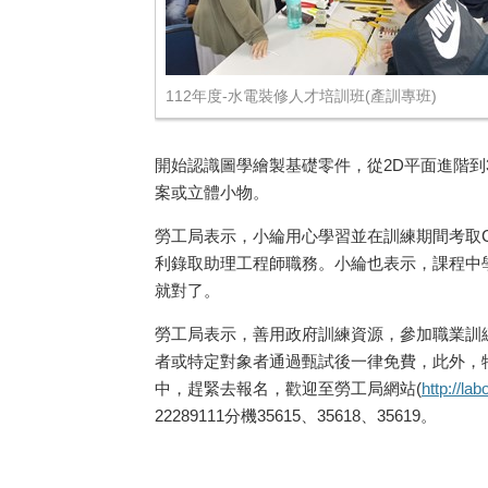
112年度-水電裝修人才培訓班(產訓專班)
開始認識圖學繪製基礎零件，從2D平面進階到
案或立體小物。
勞工局表示，小綸用心學習並在訓練期間考取CA
利錄取助理工程師職務。小綸也表示，課程中
就對了。
勞工局表示，善用政府訓練資源，參加職業訓練
者或特定對象者通過甄試後一律免費，此外，特
中，趕緊去報名，歡迎至勞工局網站(
http://lab
22289111分機35615、35618、35619。