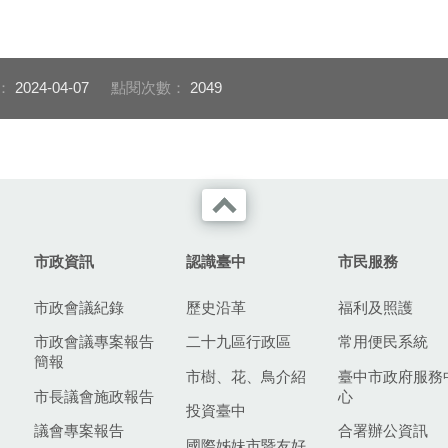
容基礎技術培訓
112寵物美容基礎技術培訓
創意產品班
課照片
班第02期上課照片 (2)
：
2024-04-07
點閱次數：
2049
市政資訊
認識臺中
市民服務
市政會議紀錄
歷史沿革
福利及照護
市政會議專案報告
二十九區行政區
常用便民系統
簡報
市樹、花、鳥介紹
臺中市政府服務
市長議會施政報告
心
投資臺中
議會專案報告
合署辦公資訊
國際姊妹市暨友好