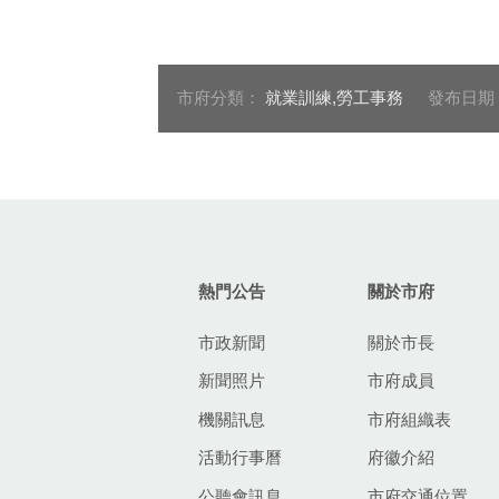
112年度-水電裝修人才培訓
112寵物美
班(產訓專班) (2)
班第02期上
市府分類：
就業訓練,勞工事務
發布日期
:::
熱門公告
關於市府
市政新聞
關於市長
新聞照片
市府成員
機關訊息
市府組織表
活動行事曆
府徽介紹
公聽會訊息
市府交通位置