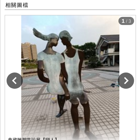
相關圖檔
1
/ 3
下一張
典藏雕塑常設展【戀人】