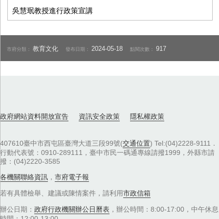
吳慧珉教授進行政策宣講
教育文化
2024-05-18
917
市府分類：
發布日期：
點閱次數：
政府網站資料開放宣告
資訊安全政策
隱私權政策
407610臺中市西屯區臺灣大道三段99號(
交通位置
) Tel:(04)2228-9111．
行動代表號：0910-289111，臺中市民一碼通專線請撥1999，外縣市請
撥：(04)2220-3585
各機關聯絡資訊
，
市府電子報
若有具體檢舉、建議或陳情案件，請利用
市政信箱
辦公日期：
政府行政機關辦公日曆表
，辦公時間：8:00-17:00，中午休息
時間：12:00-13:00