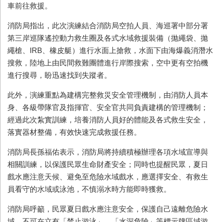
車前往救援。
消防局指出，此次演練結合消防局空拍人員、海巡署中部分署
第三岸巡隊遙控動力救生圈及各式水域救援裝備（拋繩袋、拋
繩槍、
IRB
、橡皮艇）進行水面上搶救，水面下由海爆義消潛水
搜救，陸地上由民間救難團體進行岸際搜索，空中更有空拍機
進行搜尋，盼迅速找到失蹤者。
此外，演練重點為建構完整救災安全管理機制，由消防人員本
身、各級帶隊官及指揮官、安全官共同負責建構的管理機制；
經過此次紮實訓練，培養消防人員好的體能及各式救生安全，
落實器材整備，有效快速完成救援任務。
消防局長孫福佑表示，消防局將持續積極辦理各項水域宣導與
相關訓練，以保護民眾生命財產安全；同時也提醒民眾，夏日
戲水應注意天候、避免至危險水域戲水，應選擇安全、有救生
員看守的水域或泳池，不慎溺水時方能即時獲救。
消防局呼籲，民眾夏日戲水應注意安全，保護自己遠離危險水
域，不可在立有「禁止游泳」、「水深危險」等標示牌區域游