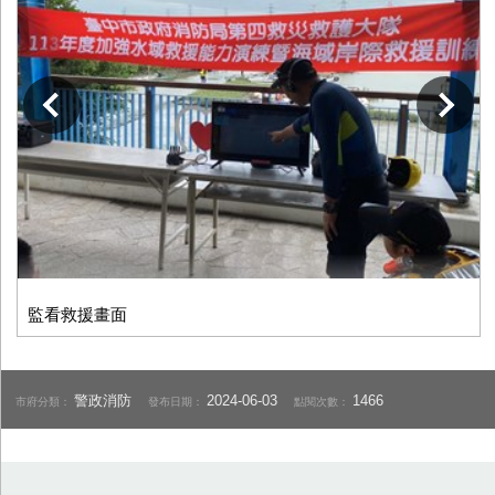
下一張
監看救援畫面
警政消防
2024-06-03
1466
市府分類：
發布日期：
點閱次數：