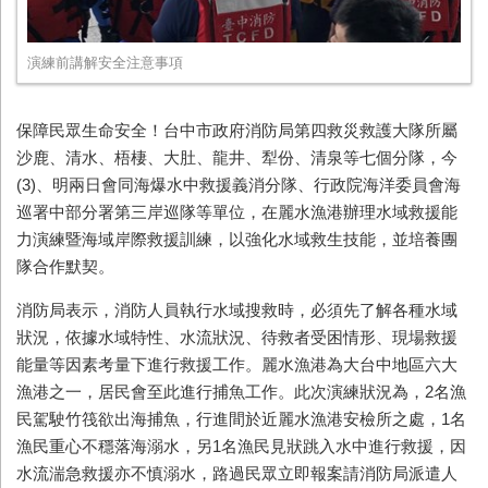
演練前講解安全注意事項
保障民眾生命安全！台中市政府消防局第四救災救護大隊所屬
沙鹿、清水、梧棲、大肚、龍井、犁份、清泉等七個分隊，今
(3)
、明兩日會同海爆水中救援義消分隊、行政院海洋委員會海
巡署中部分署第三岸巡隊等單位，在麗水漁港辦理水域救援能
力演練暨海域岸際救援訓練，以強化水域救生技能，並培養團
隊合作默契。
消防局表示，消防人員執行水域搜救時，必須先了解各種水域
狀況，依據水域特性、水流狀況、待救者受困情形、現場救援
能量等因素考量下進行救援工作。麗水漁港為大台中地區六大
漁港之一，居民會至此進行捕魚工作。此次演練狀況為，
2
名漁
民駕駛竹筏欲出海捕魚，行進間於近麗水漁港安檢所之處，
1
名
漁民重心不穩落海溺水，另
1
名漁民見狀跳入水中進行救援，因
水流湍急救援亦不慎溺水，路過民眾立即報案請消防局派遣人